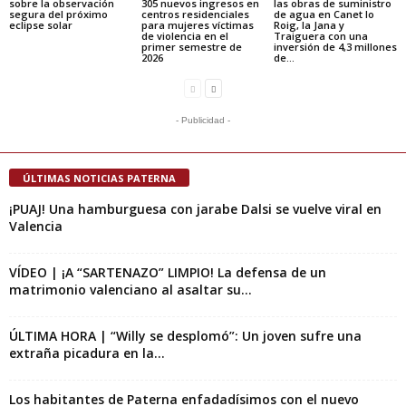
sobre la observación
305 nuevos ingresos en
las obras de suministro
segura del próximo
centros residenciales
de agua en Canet lo
eclipse solar
para mujeres víctimas
Roig, la Jana y
de violencia en el
Traiguera con una
primer semestre de
inversión de 4,3 millones
2026
de...
- Publicidad -
ÚLTIMAS NOTICIAS PATERNA
¡PUAJ! Una hamburguesa con jarabe Dalsi se vuelve viral en
Valencia
VÍDEO | ¡A “SARTENAZO” LIMPIO! La defensa de un
matrimonio valenciano al asaltar su...
ÚLTIMA HORA | “Willy se desplomó”: Un joven sufre una
extraña picadura en la...
Los habitantes de Paterna enfadadísimos con el nuevo