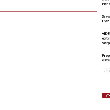
contr
Si v
trab
VÍDE
extr
sorp
Prep
este
¿Te