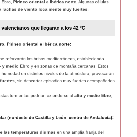
o Ebro,
Pirineo oriental
e
Ibérica norte
. Algunas células
 a
rachas de viento localmente muy fuertes
.
s valencianos que llegarán a los 42 ºC
o, Pirineo oriental e Ibérica norte:
 se reforzarán las brisas mediterráneas, estableciendo
o y medio Ebro
y en zonas de montaña cercanas. Estos
de humedad en distintos niveles de la atmósfera, provocarán
fuertes
, sin descartar episodios muy fuertes acompañados
estas tormentas podrían extenderse al
alto y medio Ebro
,
lar (nordeste de Castilla y León, centro de Andalucía):
e las temperaturas diurnas
en una amplia franja del