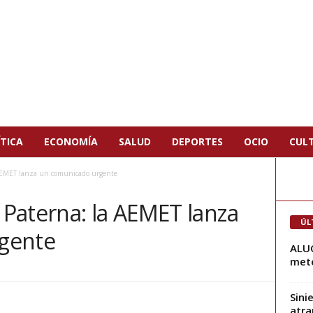
TICA
ECONOMÍA
SALUD
DEPORTES
OCIO
CUL
AEMET lanza un comunicado urgente
Paterna: la AEMET lanza
ÚL
gente
ALUC
mete
Sini
atra