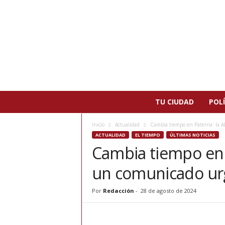
N
TU CIUDAD
POLÍ
o
t
Inicio
Actualidad
Cambia tiempo en Paterna: la 
i
ACTUALIDAD
EL TIEMPO
ÚLTIMAS NOTICIAS
c
Cambia tiempo en 
i
a
un comunicado ur
s
d
e
Por
Redacción
-
28 de agosto de 2024
P
a
t