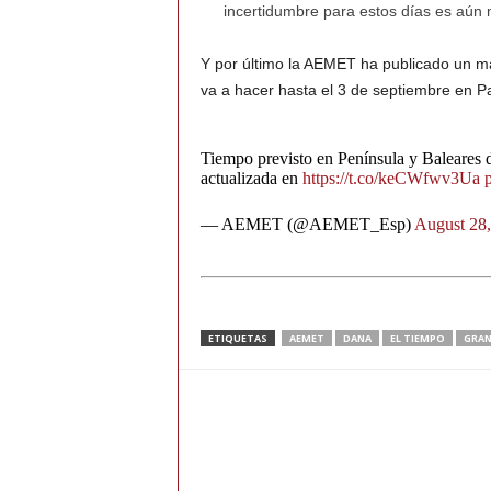
incertidumbre para estos días es aún 
Y por último la AEMET ha publicado un m
va a hacer hasta el 3 de septiembre en P
Tiempo previsto en Península y Baleares 
actualizada en
https://t.co/keCWfwv3Ua
— AEMET (@AEMET_Esp)
August 28
ETIQUETAS
AEMET
DANA
EL TIEMPO
GRAN