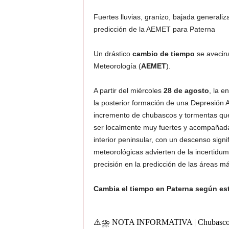
Fuertes lluvias, granizo, bajada generali
predicción de la AEMET para Paterna
Un drástico
cambio de tiempo
se avecina
Meteorología (
AEMET
).
A partir del miércoles
28 de agosto
, la 
la posterior formación de una Depresión Ai
incremento de chubascos y tormentas que
ser localmente muy fuertes y acompaña
interior peninsular, con un descenso signi
meteorológicas advierten de la incertidum
precisión en la predicción de las áreas m
Cambia el tiempo en Paterna según es
⚠️⛈️ NOTA INFORMATIVA | Chubascos y t