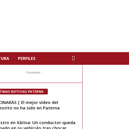
TURA
PERFILES
- Publicidad -
TIMAS NOTICIAS PATERNA
INARÁS | El mejor vídeo del
orito no ha sido en Paterna
estro en Xàtiva: Un conductor queda
pado en su vehículo tras chocar