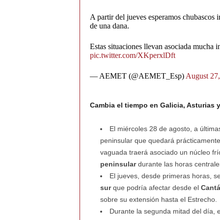
A partir del jueves esperamos chubascos i
de una dana.
Estas situaciones llevan asociada mucha i
pic.twitter.com/XKperxlDft
— AEMET (@AEMET_Esp)
August 27
Cambia el tiempo en Galicia, Asturias y
El miércoles 28 de agosto, a últim
peninsular que quedará prácticamente 
vaguada traerá asociado un núcleo frí
peninsular
durante las horas centrales
El jueves, desde primeras horas, 
sur
que podría afectar desde el
Cantá
sobre su extensión hasta el Estrecho.
Durante la segunda mitad del día, 