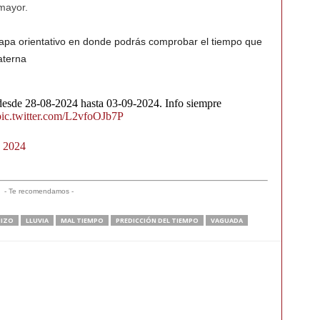
mayor.
apa orientativo en donde podrás comprobar el tiempo que
aterna
desde 28-08-2024 hasta 03-09-2024. Info siempre
pic.twitter.com/L2vfoOJb7P
, 2024
- Te recomendamos -
IZO
LLUVIA
MAL TIEMPO
PREDICCIÓN DEL TIEMPO
VAGUADA