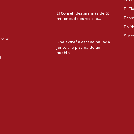
Ocio
El Ti
El Consell destina más de 65
millones de euros a la...
Econ
Políti
Suce
orial
Una extraña escena hallada
junto a la piscina de un
pueblo...
d