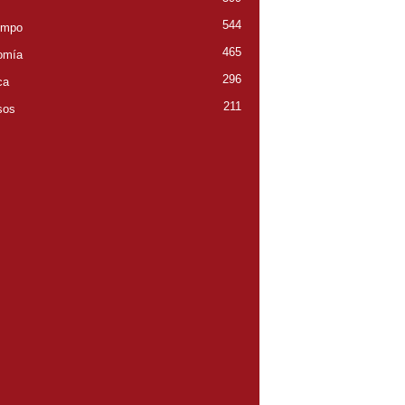
544
empo
465
omía
296
ca
211
sos