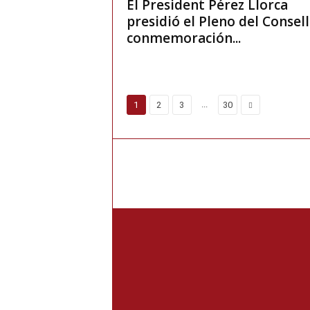
El President Pérez Llorca
presidió el Pleno del Consell
conmemoración...
...
1
2
3
30