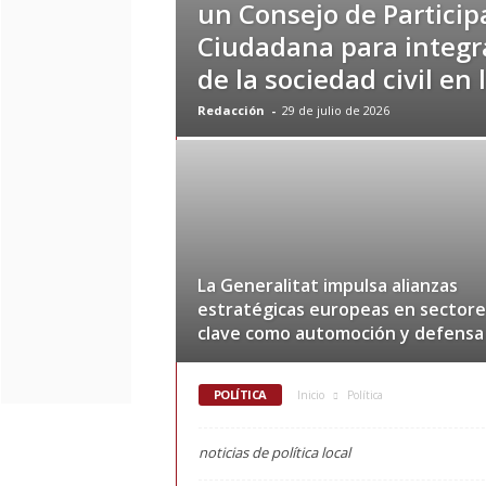
un Consejo de Particip
e
Ciudadana para integra
r
n
de la sociedad civil en l
a
h
Redacción
-
29 de julio de 2026
o
y
La Generalitat impulsa alianzas
estratégicas europeas en sectore
clave como automoción y defensa
POLÍTICA
Inicio
Política
noticias de política local