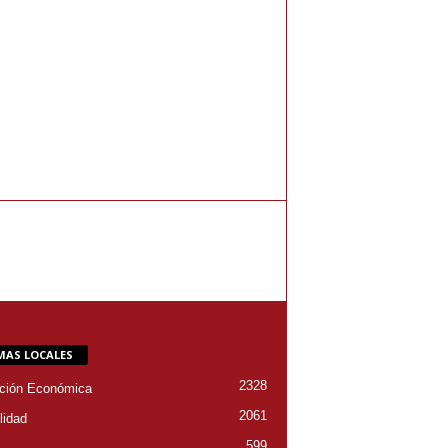
MAS LOCALES
2328
ción Económica
2061
lidad
599