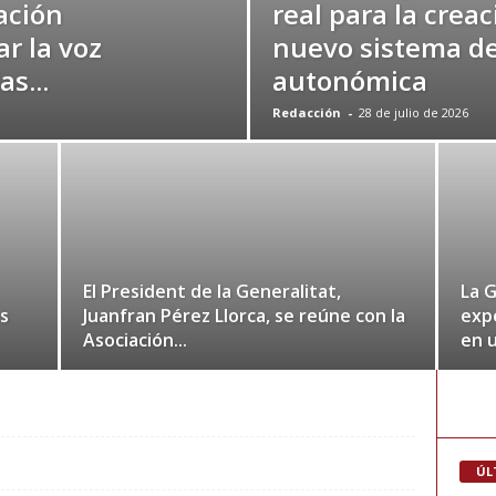
ación
real para la crea
r la voz
nuevo sistema de
as...
autonómica
Redacción
-
28 de julio de 2026
El President de la Generalitat,
La G
s
Juanfran Pérez Llorca, se reúne con la
exp
Asociación...
en 
ÚL