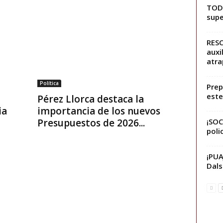
TODO
supe
RESC
auxi
atr
Política
Prep
este
Pérez Llorca destaca la
ia
importancia de los nuevos
¡SOC
Presupuestos de 2026...
poli
¡PUA
Dals