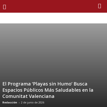
ACTUALIDAD
ARTE
CULTURA
DEPORTES
DESTACADO
ECONOMÍA
EDUCACIÓN
EL TIEMPO
EMPLEO
EMPRESA
EVENTOS
FERIAS Y FIESTAS
GASTRONOMÍA
MEDIO AMBIENTE
OCIO
PERFILES
POLÍTICA
SALUD
SALUD PÚBLICA
SANIDAD
SEGURIDAD
SELECCIÓN ECONÓMICA
SOCIEDAD
SUCESOS
TURISMO
ÚLTIMA HORA
ÚLTIMAS NOTICIAS
El Programa ‘Playas sin Humo’ Busca
Espacios Públicos Más Saludables en la
Comunitat Valenciana
Redacción
-
2 de junio de 2026