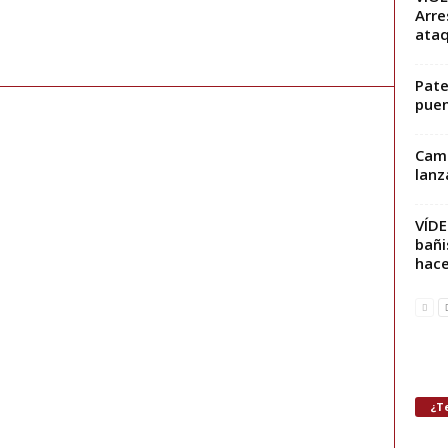
Arre
ataq
Pate
pue
Camb
lanz
VÍD
bañi
hace
¿Te