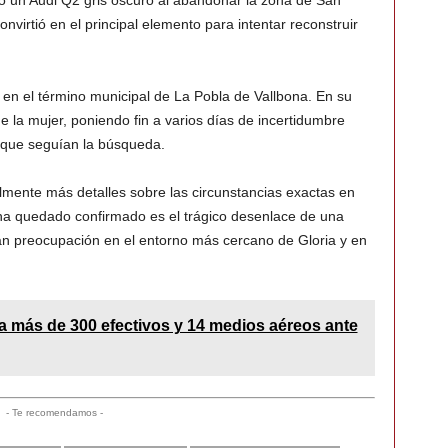
do un Audi Q2 gris oscuro al abandonar la zona de San
virtió en el principal elemento para intentar reconstruir
o en el término municipal de La Pobla de Vallbona. En su
de la mujer, poniendo fin a varios días de incertidumbre
s que seguían la búsqueda.
lmente más detalles sobre las circunstancias exactas en
í ha quedado confirmado es el trágico desenlace de una
n preocupación en el entorno más cercano de Gloria y en
za más de 300 efectivos y 14 medios aéreos ante
- Te recomendamos -