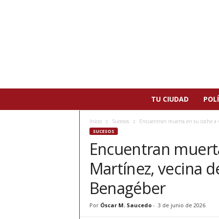
N
TU CIUDAD
POLÍ
o
t
Inicio
Sucesos
Encuentran muerta en su coche a G
i
SUCESOS
c
Encuentran muerta
i
a
Martínez, vecina d
s
d
Benagéber
e
P
Por
Óscar M. Saucedo
-
3 de junio de 2026
a
t