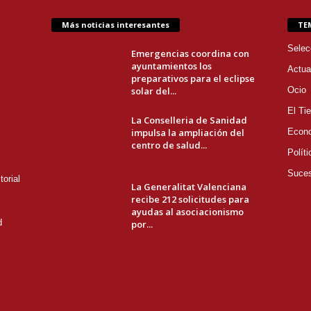
Más noticias interesantes
TE
Selec
Emergencias coordina con
ayuntamientos los
Actua
preparativos para el eclipse
solar del...
Ocio
El Ti
La Conselleria de Sanidad
impulsa la ampliación del
Econ
centro de salud...
Políti
Suce
orial
La Generalitat Valenciana
recibe 212 solicitudes para
ayudas al asociacionismo
d
por...