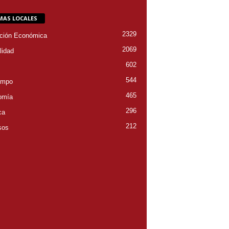
MAS LOCALES
2329
ción Económica
2069
lidad
602
544
empo
465
omía
296
ca
212
sos