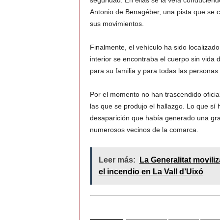
seguridad. En ellas se la veía conducien
Antonio de Benagéber, una pista que se con
sus movimientos.
Finalmente, el vehículo ha sido localizad
interior se encontraba el cuerpo sin vida 
para su familia y para todas las persona
Por el momento no han trascendido oficia
las que se produjo el hallazgo. Lo que s
desaparición que había generado una gra
numerosos vecinos de la comarca.
Leer más:
La Generalitat movili
el incendio en La Vall d’Uixó