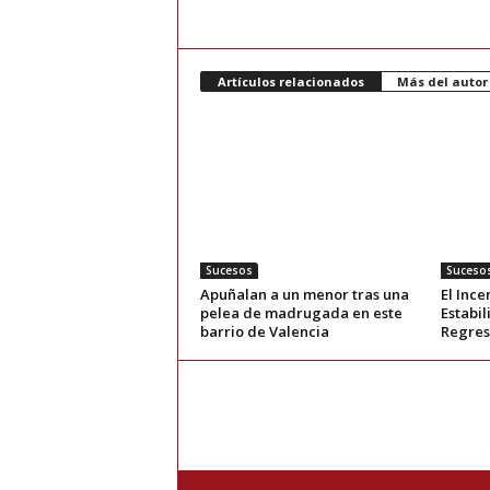
Artículos relacionados
Más del autor
Sucesos
Suceso
Apuñalan a un menor tras una
El Ince
pelea de madrugada en este
Estabi
barrio de Valencia
Regres