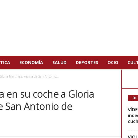
TICA
ECONOMÍA
SALUD
DEPORTES
OCIO
CUL
loria Martínez, vecina de San Antonio...
 en su coche a Gloria
ÚL
e San Antonio de
VÍDE
indi
cuchi
VIOL