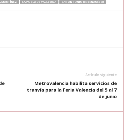
A MARTÍNEZ
LA POBLA DE VALLBONA
SAN ANTONIO DE BENAGÉBER
Artículo siguiente
de
Metrovalencia habilita servicios de
tranvía para la Feria Valencia del 5 al 7
de junio