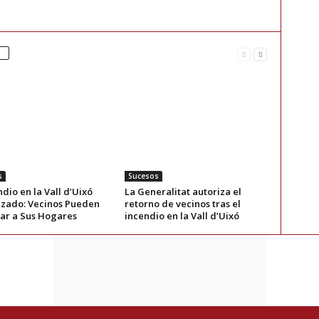
s
Sucesos
ndio en la Vall d’Uixó
La Generalitat autoriza el
lizado: Vecinos Pueden
retorno de vecinos tras el
ar a Sus Hogares
incendio en la Vall d’Uixó