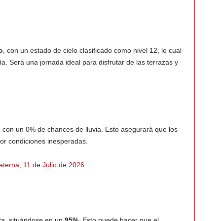
o
, con un estado de cielo clasificado como nivel 12, lo cual
ía. Será una jornada ideal para disfrutar de las terrazas y
 con un 0% de chances de lluvia. Esto asegurará que los
 por condiciones inesperadas.
aterna, 11 de Julio de 2026
ta, situándose en un
95%
. Esto puede hacer que el