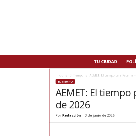
N
TU CIUDAD
POLÍ
o
t
Inicio
El Tiempo
AEMET: El tiempo para Paterna –
i
EL TIEMPO
c
AEMET: El tiempo p
i
a
de 2026
s
d
e
Por
Redacción
-
3 de junio de 2026
P
a
t