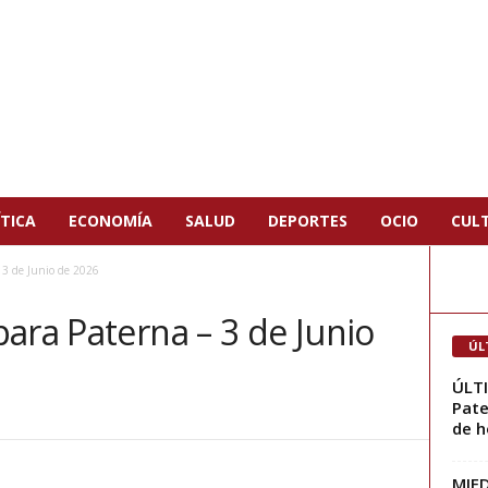
TICA
ECONOMÍA
SALUD
DEPORTES
OCIO
CUL
 3 de Junio de 2026
ara Paterna – 3 de Junio
ÚL
ÚLTI
Pate
de h
MIED