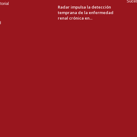
Suce
orial
Radar impulsa la detección
temprana de la enfermedad
renal crónica en...
d