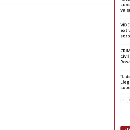
cono
vale
VÍDE
extr
sorp
CRIM
Civi
Rosa
“Lid
Lleg
supe
¿Te