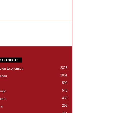
MAS LOCALES
2328
ción Económica
2061
lidad
599
543
empo
465
omía
296
ca