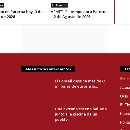
po
El Tiempo
po en Paterna hoy, 3 de
AEMET: El tiempo para Paterna
 de 2026
– 2 de Agosto de 2026
Más noticias interesantes
TE
Selec
El Consell destina más de 65
millones de euros a la...
Actua
Ocio
El Ti
Una extraña escena hallada
junto a la piscina de un
Econ
pueblo...
Políti