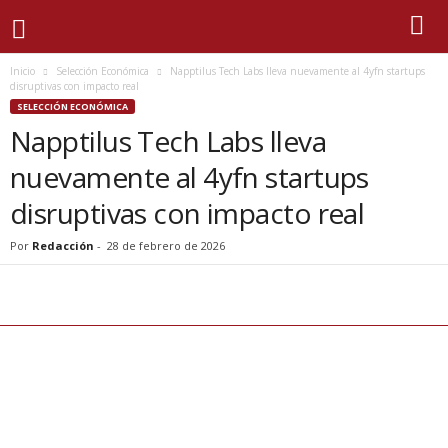
Inicio
Selección Económica
Napptilus Tech Labs lleva nuevamente al 4yfn startups
disruptivas con impacto real
SELECCIÓN ECONÓMICA
Napptilus Tech Labs lleva
nuevamente al 4yfn startups
disruptivas con impacto real
Por
Redacción
-
28 de febrero de 2026