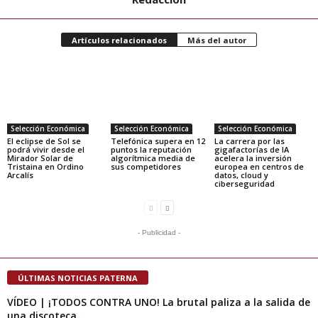
Artículos relacionados
Más del autor
Selección Económica
Selección Económica
Selección Económica
El eclipse de Sol se
Telefónica supera en 12
La carrera por las
podrá vivir desde el
puntos la reputación
gigafactorías de IA
Mirador Solar de
algorítmica media de
acelera la inversión
Tristaina en Ordino
sus competidores
europea en centros de
Arcalís
datos, cloud y
ciberseguridad
- Publicidad -
ÚLTIMAS NOTICIAS PATERNA
VÍDEO | ¡TODOS CONTRA UNO! La brutal paliza a la salida de
una discoteca...