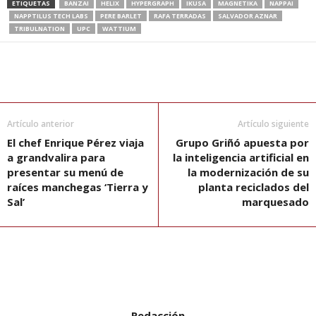
ETIQUETAS
BANZAI
HELIX
HYPERGRAPH
IKUSA
MAGNETIKA
NAPPAI
NAPPTILUS TECH LABS
PERE BARLET
RAFA TERRADAS
SALVADOR AZNAR
TRIBULNATION
UPC
WATTIUM
Artículo anterior
Artículo siguiente
El chef Enrique Pérez viaja
Grupo Griñó apuesta por
a grandvalira para
la inteligencia artificial en
presentar su menú de
la modernización de su
raíces manchegas ‘Tierra y
planta reciclados del
Sal’
marquesado
Redacción