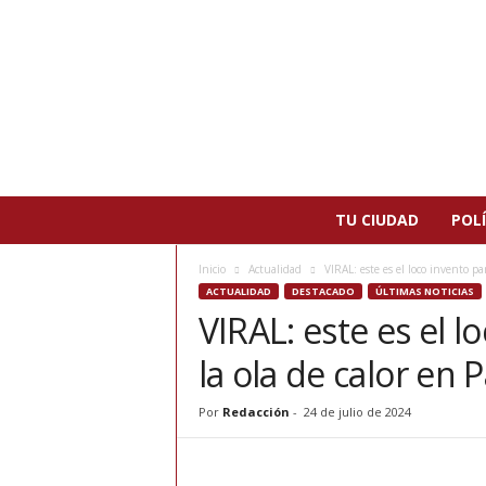
N
TU CIUDAD
POLÍ
o
t
Inicio
Actualidad
VIRAL: este es el loco invento par
i
ACTUALIDAD
DESTACADO
ÚLTIMAS NOTICIAS
c
VIRAL: este es el 
i
a
la ola de calor en 
s
d
e
Por
Redacción
-
24 de julio de 2024
P
a
t