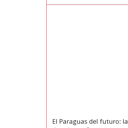
e
r
n
a
h
o
y
El Paraguas del futuro: la