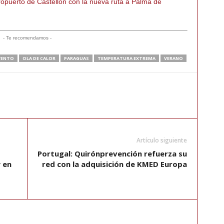
opuerto de Castellón con la nueva ruta a Palma de
- Te recomendamos -
VENTO
OLA DE CALOR
PARAGUAS
TEMPERATURA EXTREMA
VERANO
Artículo siguiente
Portugal: Quirónprevención refuerza su
 en
red con la adquisición de KMED Europa