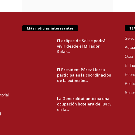
Más noticias interesantes
TE
Selec
El eclipse de Sol se podrá
vivir desde el Mirador
Actua
Solar...
Ocio
El Ti
El President Pérez Llorca
participa en la coordinación
Econ
de la extinción...
Políti
Suce
orial
La Generalitat anticipa una
ocupación hotelera del 84 %
en la...
d