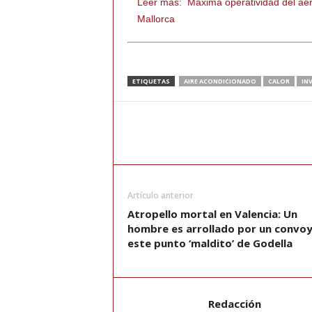
Leer más:
Máxima operatividad del aer
Mallorca
ETIQUETAS
AIRE ACONDICIONADO
CALOR
IN
Artículo anterior
Atropello mortal en Valencia: Un
hombre es arrollado por un convoy
este punto ‘maldito’ de Godella
Redacción