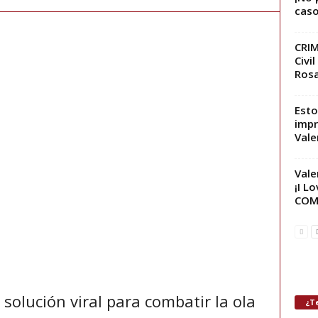
caso
CRIM
Civi
Rosa
Esto
impr
Vale
Vale
¡I L
COM
 solución viral para combatir la ola
¿Te