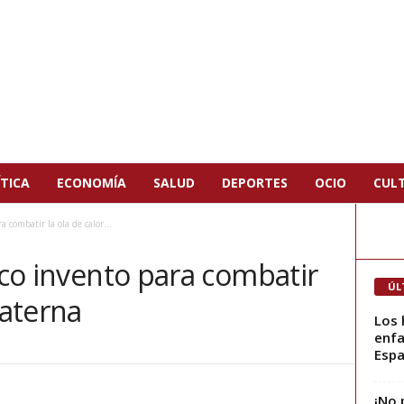
TICA
ECONOMÍA
SALUD
DEPORTES
OCIO
CUL
a combatir la ola de calor...
loco invento para combatir
ÚL
Paterna
Los 
enfa
Espa
¡No 