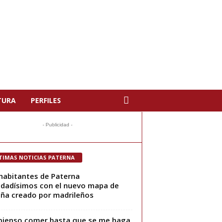
TURA
PERFILES
- Publicidad -
TIMAS NOTICIAS PATERNA
habitantes de Paterna
dadísimos con el nuevo mapa de
ña creado por madrileños
pienso comer hasta que se me haga