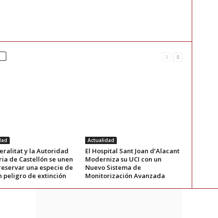
dad
Actualidad
ralitat y la Autoridad
El Hospital Sant Joan d’Alacant
ia de Castellón se unen
Moderniza su UCI con un
reservar una especie de
Nuevo Sistema de
n peligro de extinción
Monitorización Avanzada