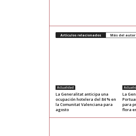
Artículos relacionados
Más del autor
Actualidad
Actuali
La Generalitat anticipa una
La Gene
ocupación hotelera del 84 % en
Portuar
la Comunitat Valenciana para
para p
agosto
flora e