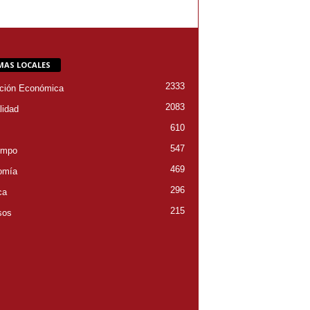
MAS LOCALES
2333
ción Económica
2083
lidad
610
547
empo
469
omía
296
ca
215
sos