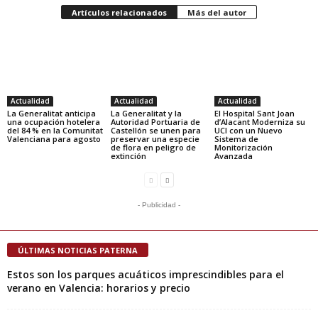
Artículos relacionados
Más del autor
Actualidad
Actualidad
Actualidad
La Generalitat anticipa
La Generalitat y la
El Hospital Sant Joan
una ocupación hotelera
Autoridad Portuaria de
d’Alacant Moderniza su
del 84 % en la Comunitat
Castellón se unen para
UCI con un Nuevo
Valenciana para agosto
preservar una especie
Sistema de
de flora en peligro de
Monitorización
extinción
Avanzada
- Publicidad -
ÚLTIMAS NOTICIAS PATERNA
Estos son los parques acuáticos imprescindibles para el
verano en Valencia: horarios y precio