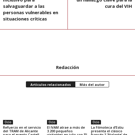
salvaguardar a las
cura del VIH
personas vulnerables en
situaciones críticas
Redacción
Artículos relacionados
Más del autor
Ocio
Ocio
Ocio
Refuerzo en el servicio
El IVAM atrae a más de
La Filmoteca d’Estiu
del TRAM de Alicante
3.200 pequeños
presenta el clásico
para el evento Castell
visitantes en julio con ‘El
francés ‘L’Atalante’ de