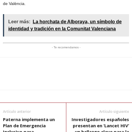
de València.
Leer más:
La horchata de Alboraya, un símbolo de
identidad y tradición en la Comunitat Valenciana
- Te recomendamos -
Artículo anterior
Artículo siguiente
Paterna implementa un
Investigadores españoles
Plan de Emergencia
presentan en ‘Lancet HIV’
Inclusivo para
un hallazgo clave para la