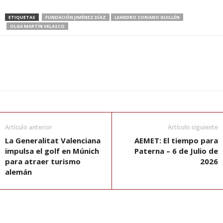
ETIQUETAS
FUNDACIÓN JIMÉNEZ DÍAZ
LEANDRO SORIANO GUILLÉN
OLGA MARTÍN VELASCO
Artículo anterior
Artículo siguiente
La Generalitat Valenciana
AEMET: El tiempo para
impulsa el golf en Múnich
Paterna – 6 de Julio de
para atraer turismo
2026
alemán