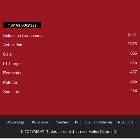
TEMAS LOCALES
2331
Selección Económica
2075
Actualidad
605
Ocio
545
El Tiempo
467
Economía
296
Política
214
Sucesos
Aviso Legal
Privacidad
Cookies
Publicidad en Paterna
Nosotros
© COPYRIGHT. Todos los derechos reservados EditorialOn.