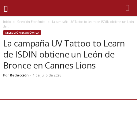
Inicio
Selección Económica
La campaña UV Tattoo to Learn de ISDIN obtiene un León
de...
SELECCIÓN ECONÓMICA
La campaña UV Tattoo to Learn
de ISDIN obtiene un León de
Bronce en Cannes Lions
Por
Redacción
-
1 de julio de 2026