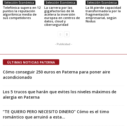
Selección Económica
Selección Económica
Selección Económica
Telefónica supera en 12
La carrera por las
La IA pierde capacidad
puntos la reputación
gigafactorías de IA
transformadora por la
algorítmica media de
acelera la inversión
fragmentación
sus competidores
europea en centros de
empresarial, según
datos, cloud y
Nodus
ciberseguridad
- Publicidad -
ÚLTIMAS NOTICIAS PATERNA
Cómo conseguir 250 euros en Paterna para poner aire
acondicionado
Los 5 trucos que harán que evites los niveles máximos de
alergia en Paterna
“TE QUIERO PERO NECESITO DINERO” Cómo es el timo
romántico que arruinó a esta...