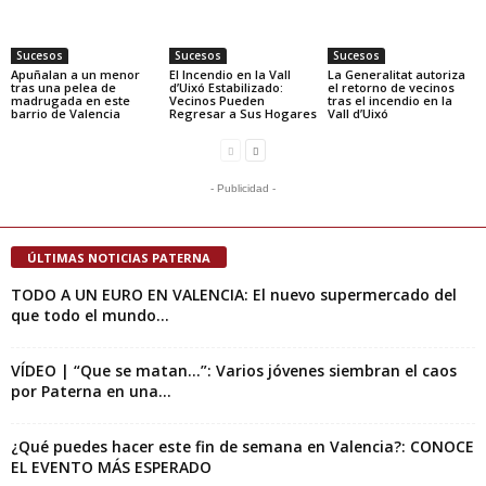
Sucesos
Sucesos
Sucesos
Apuñalan a un menor
El Incendio en la Vall
La Generalitat autoriza
tras una pelea de
d’Uixó Estabilizado:
el retorno de vecinos
madrugada en este
Vecinos Pueden
tras el incendio en la
barrio de Valencia
Regresar a Sus Hogares
Vall d’Uixó
- Publicidad -
ÚLTIMAS NOTICIAS PATERNA
TODO A UN EURO EN VALENCIA: El nuevo supermercado del
que todo el mundo...
VÍDEO | “Que se matan…”: Varios jóvenes siembran el caos
por Paterna en una...
¿Qué puedes hacer este fin de semana en Valencia?: CONOCE
EL EVENTO MÁS ESPERADO