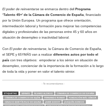
El poder de reinventarse
se enmarca dentro de
l Programa
‘Talento 45+’ de la Cámara de Comercio de España
, financiado
por la Unión Europea. Un programa que ofrece orientación,
intermediación laboral y formación para mejorar las competencias
digitales y profesionales de las personas entre 45 y 60 años en
situación de desempleo o inactividad laboral.
Con
El poder de reinventarse
, la Cámara de Comercio de España,
el SEPE y 65YMÁS van a realizar
diferentes actos por todo el
país
con tres objetivos: empoderar a los sénior en situación de
desempleo, concienciar de la importancia de la formación a lo largo
de toda la vida y poner en valor el talento sénior.
- Te recomendamos -
ETIQUETAS
65YMÁS
ÁLVARO ALONSO
CÁMARA DE COMERCIO DE ESPAÑA
CÁMARA DE COMERCIO DE GIJÓN
FERNANDO ROMAY
FUNDACIÓN MÁS SÉNIOR
IGNACIO MARTÍN RUIZ DE GAUNA
JAIME GODOY
JOAQUÍN ASENSIO