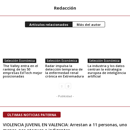
Redacción
Artículos relacionados
Más del autor
Selección Económica
Selección Económica
Selección Económica
The Valley entra en el
Radar impulsa la
La industria y los datos
ranking de las 50
detección temprana de
centran la estrategia
empresas EdTech mejor
la enfermedad renal
europea de inteligencia
posicionadas
crónica en Extremadura
artificial
- Publicidad -
ÚLTIMAS NOTICIAS PATERNA
VIOLENCIA JUVENIL EN VALENCIA: Arrestan a 11 personas, uno