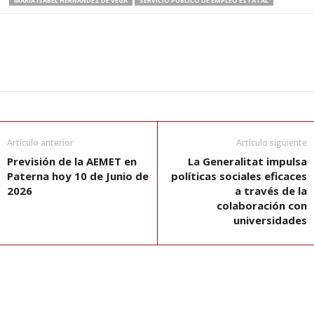
MARÍA ISABEL HERNÁNDEZ DE VEGA
SERVICIO PÚBLICO DE EMPLEO ESTATAL
Artículo anterior
Artículo siguiente
Previsión de la AEMET en
La Generalitat impulsa
Paterna hoy 10 de Junio de
políticas sociales eficaces
2026
a través de la
colaboración con
universidades