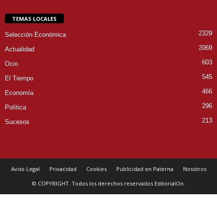
TEMAS LOCALES
2329
Selección Económica
2069
Actualidad
603
Ocio
545
El Tiempo
466
Economía
296
Política
213
Sucesos
Aviso Legal
Privacidad
Cookies
Publicidad en Paterna
Nosotros
© COPYRIGHT. Todos los derechos reservados EditorialOn.