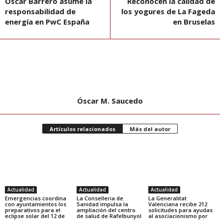
Oscar Barrero asume la
Reconocen la calidad de
responsabilidad de
los yogures de La Fageda
energía en PwC España
en Bruselas
Óscar M. Saucedo
Artículos relacionados
Más del autor
Actualidad
Actualidad
Actualidad
Emergencias coordina
La Conselleria de
La Generalitat
con ayuntamientos los
Sanidad impulsa la
Valenciana recibe 212
preparativos para el
ampliación del centro
solicitudes para ayudas
eclipse solar del 12 de
de salud de Rafelbunyol
al asociacionismo por