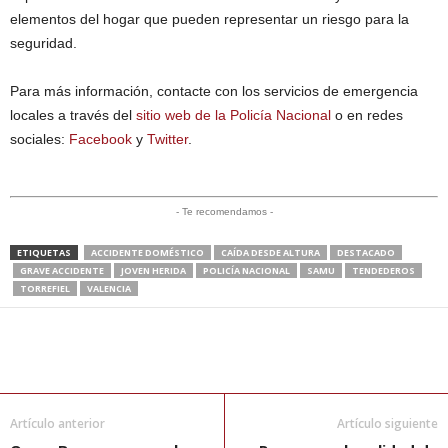
elementos del hogar que pueden representar un riesgo para la
seguridad.
Para más información, contacte con los servicios de emergencia
locales a través del
sitio web de la Policía Nacional
o en redes
sociales:
Facebook
y
Twitter
.
- Te recomendamos -
ETIQUETAS
ACCIDENTE DOMÉSTICO
CAÍDA DESDE ALTURA
DESTACADO
GRAVE ACCIDENTE
JOVEN HERIDA
POLICÍA NACIONAL
SAMU
TENDEDEROS
TORREFIEL
VALENCIA
Artículo anterior
Artículo siguiente