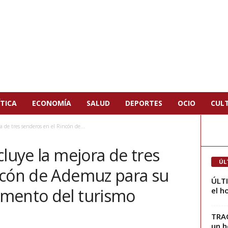
TICA
ECONOMÍA
SALUD
DEPORTES
OCIO
CUL
a de tres senderos en el Rincón de...
cluye la mejora de tres
ÚL
ncón de Ademuz para su
ÚLT
omento del turismo
el h
TRAG
un h