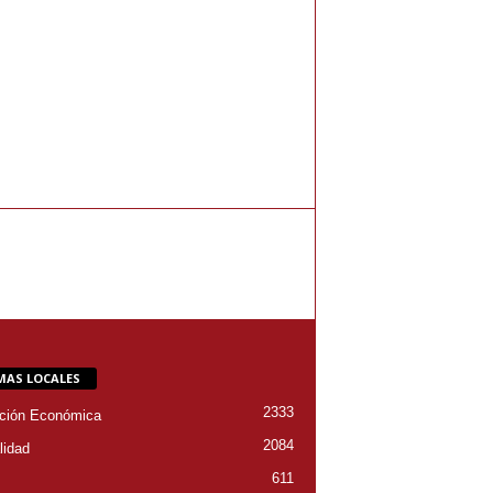
MAS LOCALES
2333
ción Económica
2084
lidad
611