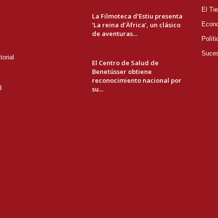
El Ti
La Filmoteca d’Estiu presenta
‘La reina d’Àfrica’, un clásico
Econ
de aventuras...
Políti
Suce
orial
El Centro de Salud de
Benetússer obtiene
reconocimiento nacional por
d
su...