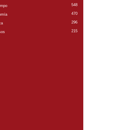
548
empo
470
omía
296
ca
215
sos