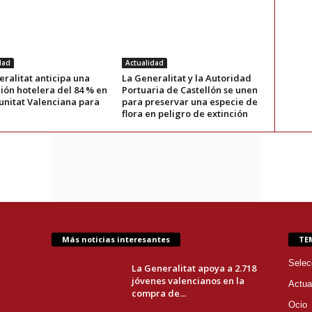
dad
Actualidad
ralitat anticipa una
La Generalitat y la Autoridad
ión hotelera del 84 % en
Portuaria de Castellón se unen
unitat Valenciana para
para preservar una especie de
flora en peligro de extinción
Más noticias interesantes
TE
Selec
La Generalitat apoya a 2.718
jóvenes valencianos en la
Actua
compra de...
Ocio