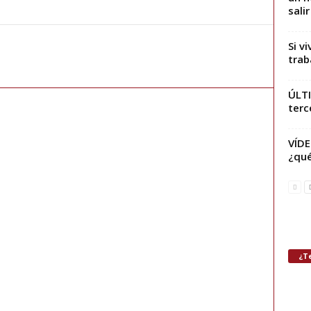
salir
Si v
trab
ÚLTI
terc
VÍDE
¿qué
¿Te