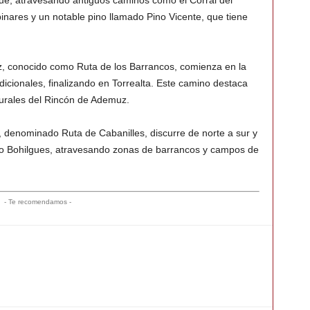
que, atravesando antiguos caminos como el Corral del
pinares y un notable pino llamado Pino Vicente, que tiene
z, conocido como Ruta de los Barrancos, comienza en la
dicionales, finalizando en Torrealta. Este camino destaca
turales del Rincón de Ademuz.
, denominado Ruta de Cabanilles, discurre de norte a sur y
Río Bohilgues, atravesando zonas de barrancos y campos de
- Te recomendamos -