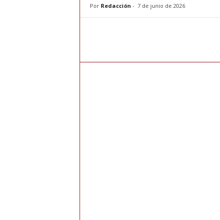
Por
Redacción
-
7 de junio de 2026
e
r
n
a
h
o
y