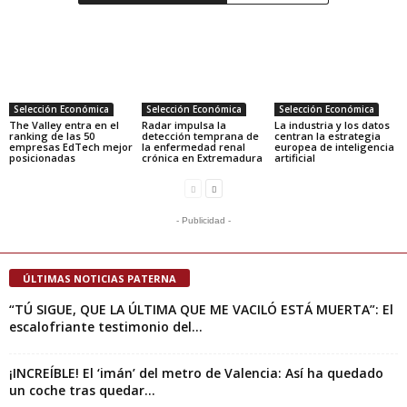
Selección Económica
Selección Económica
Selección Económica
The Valley entra en el
Radar impulsa la
La industria y los datos
ranking de las 50
detección temprana de
centran la estrategia
empresas EdTech mejor
la enfermedad renal
europea de inteligencia
posicionadas
crónica en Extremadura
artificial
- Publicidad -
ÚLTIMAS NOTICIAS PATERNA
“TÚ SIGUE, QUE LA ÚLTIMA QUE ME VACILÓ ESTÁ MUERTA”: El
escalofriante testimonio del...
¡INCREÍBLE! El ‘imán’ del metro de Valencia: Así ha quedado
un coche tras quedar...