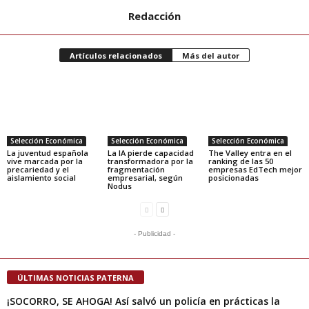
Redacción
Artículos relacionados
Más del autor
Selección Económica
Selección Económica
Selección Económica
La juventud española
La IA pierde capacidad
The Valley entra en el
vive marcada por la
transformadora por la
ranking de las 50
precariedad y el
fragmentación
empresas EdTech mejor
aislamiento social
empresarial, según
posicionadas
Nodus
- Publicidad -
ÚLTIMAS NOTICIAS PATERNA
¡SOCORRO, SE AHOGA! Así salvó un policía en prácticas la