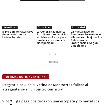
Actualidad
Actualidad
Actualidad
El pregón de Paterna ya
La Generalitat invierte
La Nueva Base de
tiene protagonista:
2,4 millones en servicios
Bomberos Forestales en
Leticia Sabater
sociales en Ayora para
Vilamarxant Mejorará la
familias y personas con
Cobertura de
discapacidad
Emergencias, Según
Valderrama
- Publicidad -
ÚLTIMAS NOTICIAS PATERNA
Desgracia en Aldaia: Vecina de Montserrat fallece al
atragantarse en un centro comercial
VÍDEO | ¡Le pega dos tiros con una escopeta y lo mata! Los