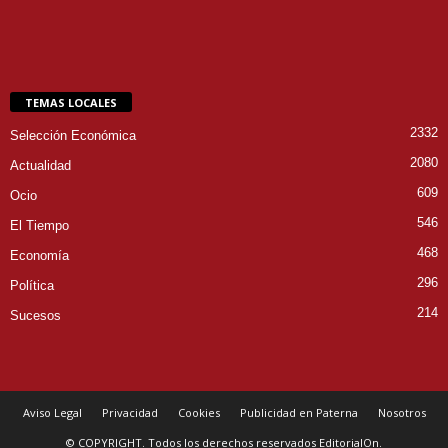
TEMAS LOCALES
2332
Selección Económica
2080
Actualidad
609
Ocio
546
El Tiempo
468
Economía
296
Política
214
Sucesos
Aviso Legal
Privacidad
Cookies
Publicidad en Paterna
Nosotros
© COPYRIGHT. Todos los derechos reservados EditorialOn.