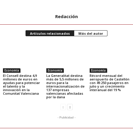
Redacción
Artículos relacionados
Más del autor
Economía
Economía
Economía
El Consell destina 4,9
La Generalitat destina
Récord mensual del
millones de euros en
más de 5,5 millones de
aeropuerto de Castellón
ayudas para potenciar
euros para la
con 49.250 pasajeros en
el talento y la
internacionalización de
julio y un crecimiento
innovación en la
137 empresas
interanual del 19 %
Comunitat Valenciana
valencianas afectadas
por la dana
- Publicidad -