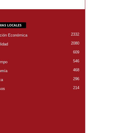
MAS LOCALES
2332
ción Económica
2080
lidad
609
546
empo
468
omía
296
ca
214
sos