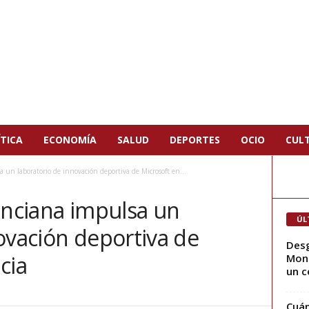
TICA
ECONOMÍA
SALUD
DEPORTES
OCIO
CUL
 un laboratorio de innovación deportiva de Microsoft en...
enciana impulsa un
ÚL
ovación deportiva de
Desg
cia
Mont
un c
Cuán