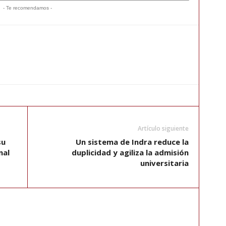
- Te recomendamos -
Artículo siguiente
su
Un sistema de Indra reduce la
nal
duplicidad y agiliza la admisión
universitaria