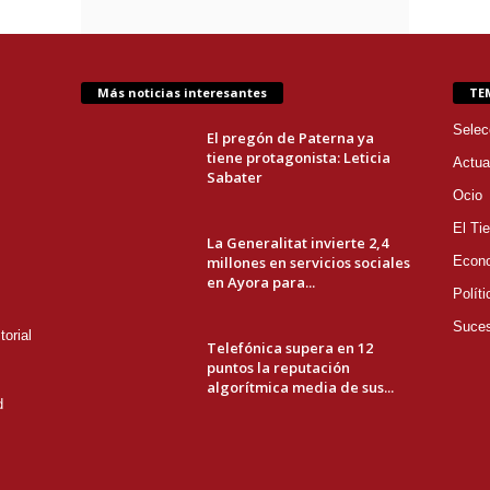
Más noticias interesantes
TE
Selec
El pregón de Paterna ya
tiene protagonista: Leticia
Actua
Sabater
Ocio
El Ti
La Generalitat invierte 2,4
millones en servicios sociales
Econ
en Ayora para...
Políti
Suce
orial
Telefónica supera en 12
puntos la reputación
algorítmica media de sus...
d