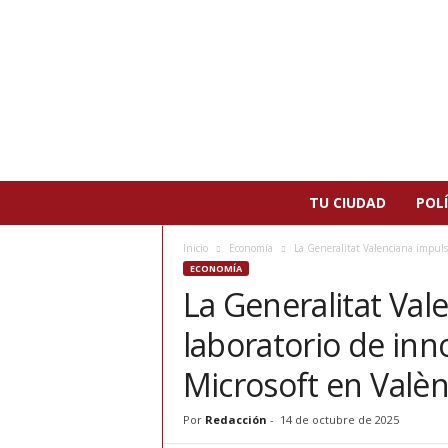
N
TU CIUDAD
POLÍ
o
t
Inicio
Economía
La Generalitat Valenciana impulsa
i
ECONOMÍA
c
La Generalitat Val
i
a
laboratorio de inn
s
d
Microsoft en Valèn
e
P
Por
Redacción
-
14 de octubre de 2025
a
t