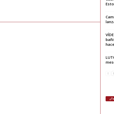
Esto
Camb
lanz
VÍD
bañi
hace
LUTO
mese
¿Te