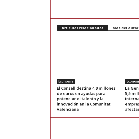
Artículos relacionados
Más del autor
Economía
Econom
El Consell destina 4,9 millones
La Gen
de euros en ayudas para
5,5 mil
potenciar el talento y la
intern
innovación en la Comunitat
empres
Valenciana
afecta