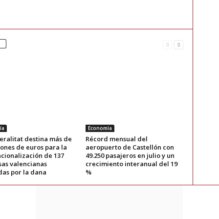
ía
Economía
eralitat destina más de
Récord mensual del
lones de euros para la
aeropuerto de Castellón con
acionalización de 137
49.250 pasajeros en julio y un
as valencianas
crecimiento interanual del 19
das por la dana
%