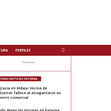
TURA
PERFILES
- Publicidad -
TIMAS NOTICIAS PATERNA
racia en Aldaia: Vecina de
serrat fallece al atragantarse en
entro comercial
do abren las piscinas en Paterna