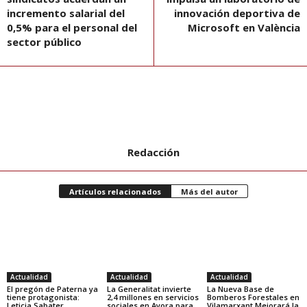
incremento salarial del
innovación deportiva de
0,5% para el personal del
Microsoft en València
sector público
Redacción
Artículos relacionados
Más del autor
Actualidad
Actualidad
Actualidad
El pregón de Paterna ya
La Generalitat invierte
La Nueva Base de
tiene protagonista:
2,4 millones en servicios
Bomberos Forestales en
Leticia Sabater
sociales en Ayora para
Vilamarxant Mejorará la