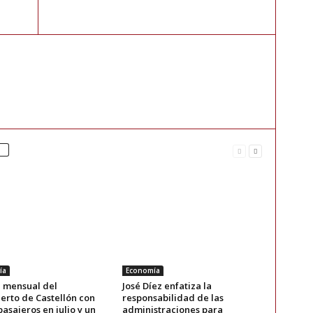
ía
Economía
 mensual del
José Díez enfatiza la
erto de Castellón con
responsabilidad de las
pasajeros en julio y un
administraciones para