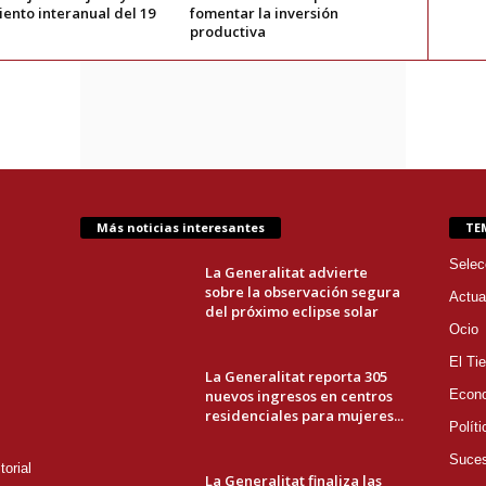
ento interanual del 19
fomentar la inversión
productiva
Más noticias interesantes
TE
Selec
La Generalitat advierte
sobre la observación segura
Actua
del próximo eclipse solar
Ocio
El Ti
La Generalitat reporta 305
nuevos ingresos en centros
Econ
residenciales para mujeres...
Políti
Suce
orial
La Generalitat finaliza las