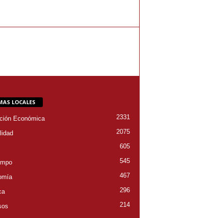
MAS LOCALES
2331
ción Económica
2075
lidad
605
545
empo
467
omía
296
ca
214
sos