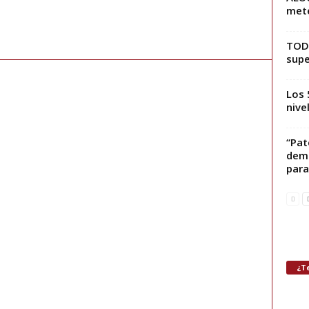
mete
TODO
supe
Los 
nive
“Pat
demo
para 
¿Te