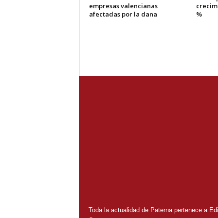
empresas valencianas
crecimi
afectadas por la dana
%
Toda la actualidad de Paterna pertenece a Edit