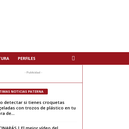
TURA
PERFILES
- Publicidad -
TIMAS NOTICIAS PATERNA
 detectar si tienes croquetas
eladas con trozos de plástico en tu
ra de...
INARÁS | El mejor vídeo del