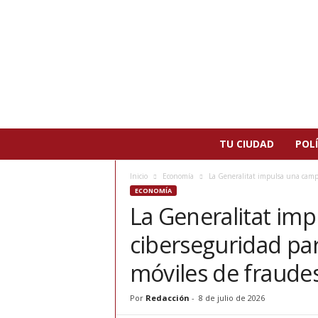
N
TU CIUDAD
POLÍ
o
t
Inicio
Economía
La Generalitat impulsa una campañ
i
ECONOMÍA
c
La Generalitat im
i
a
ciberseguridad par
s
d
móviles de fraude
e
P
Por
Redacción
-
8 de julio de 2026
a
t