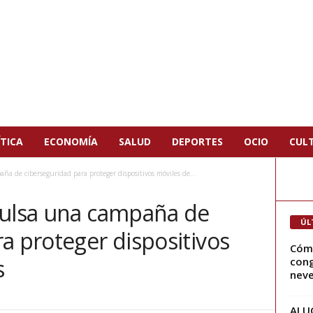
TICA
ECONOMÍA
SALUD
DEPORTES
OCIO
CUL
a de ciberseguridad para proteger dispositivos móviles de...
pulsa una campaña de
ÚL
a proteger dispositivos
Cómo
s
cong
neve
ALUC