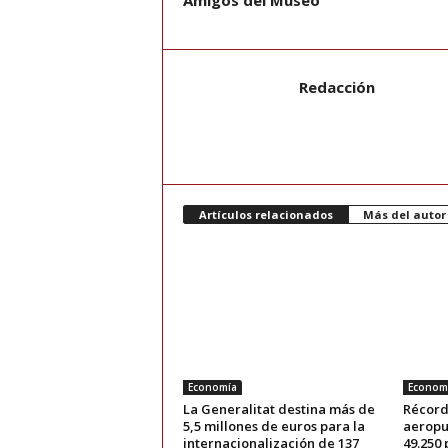
Amigos del Museo
Redacción
Artículos relacionados
Más del autor
Economía
Econom
La Generalitat destina más de
Récord
5,5 millones de euros para la
aeropu
internacionalización de 137
49.250 