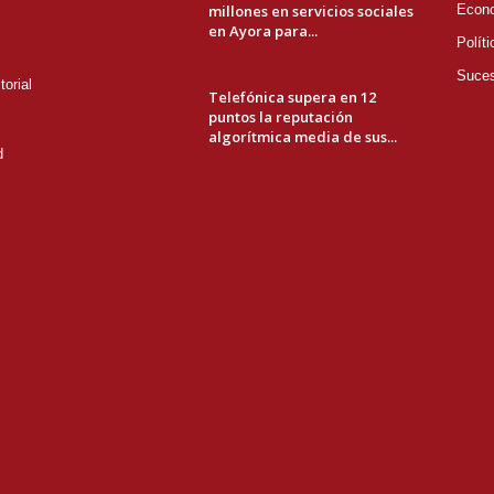
millones en servicios sociales
Econ
en Ayora para...
Políti
Suce
orial
Telefónica supera en 12
puntos la reputación
algorítmica media de sus...
d