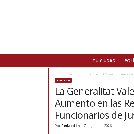
N
TU CIUDAD
POLÍ
o
t
Inicio
Política
La Generalitat Valenciana Anuncia 
i
POLÍTICA
c
La Generalitat Val
i
a
Aumento en las Re
s
d
Funcionarios de Jus
e
P
Por
Redacción
-
7 de julio de 2026
a
t