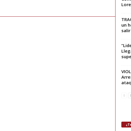
Lore
TRAG
un h
salir
“Lid
Lleg
supe
VIOL
Arre
ataq
¿Te