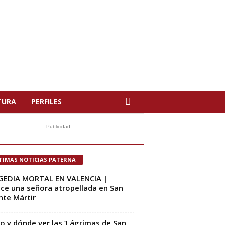
TURA
PERFILES
- Publicidad -
TIMAS NOTICIAS PATERNA
GEDIA MORTAL EN VALENCIA |
ece una señora atropellada en San
nte Mártir
 y dónde ver las ‘Lágrimas de San