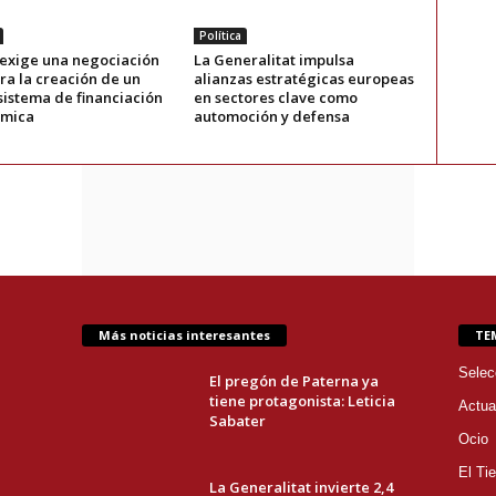
Política
 exige una negociación
La Generalitat impulsa
ra la creación de un
alianzas estratégicas europeas
sistema de financiación
en sectores clave como
ómica
automoción y defensa
Más noticias interesantes
TE
Selec
El pregón de Paterna ya
tiene protagonista: Leticia
Actua
Sabater
Ocio
El Ti
La Generalitat invierte 2,4