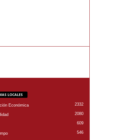
MAS LOCALES
2332
ción Económica
2080
lidad
609
546
empo