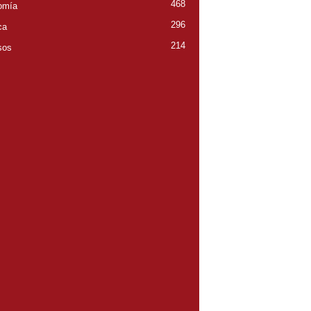
468
omía
296
ca
214
sos