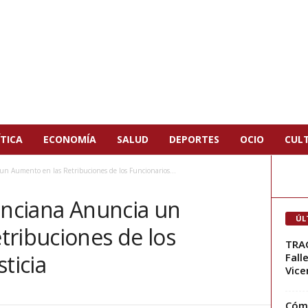
TICA
ECONOMÍA
SALUD
DEPORTES
OCIO
CUL
un Aumento en las Retribuciones de los Funcionarios...
enciana Anuncia un
ÚL
tribuciones de los
TRA
ticia
Fall
Vice
Cómo