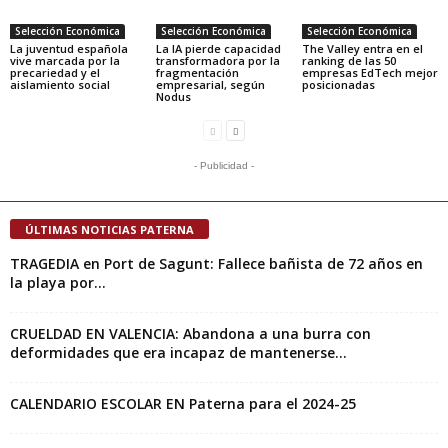
Selección Económica
Selección Económica
Selección Económica
La juventud española
La IA pierde capacidad
The Valley entra en el
vive marcada por la
transformadora por la
ranking de las 50
precariedad y el
fragmentación
empresas EdTech mejor
aislamiento social
empresarial, según
posicionadas
Nodus
- Publicidad -
ÚLTIMAS NOTICIAS PATERNA
TRAGEDIA en Port de Sagunt: Fallece bañista de 72 años en
la playa por...
CRUELDAD EN VALENCIA: Abandona a una burra con
deformidades que era incapaz de mantenerse...
CALENDARIO ESCOLAR EN Paterna para el 2024-25