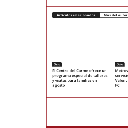
Artículos relacionados
Más del autor
Ocio
Ocio
El Centre del Carme ofrece un
Metrov
programa especial de talleres
servici
y visitas para familias en
Valenc
agosto
FC