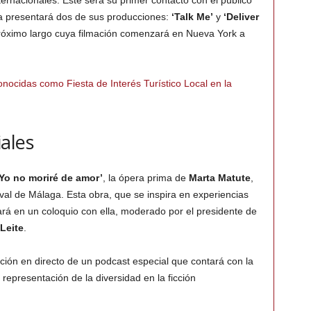
ternacionales. Este será su primer contacto con el público
a presentará dos de sus producciones:
‘Talk Me’
y
‘Deliver
 próximo largo cuya filmación comenzará en Nueva York a
ocidas como Fiesta de Interés Turístico Local en la
ales
‘Yo no moriré de amor’
, la ópera prima de
Marta Matute
,
ival de Málaga. Esta obra, que se inspira en experiencias
ará en un coloquio con ella, moderado por el presidente de
Leite
.
ón en directo de un podcast especial que contará con la
a representación de la diversidad en la ficción