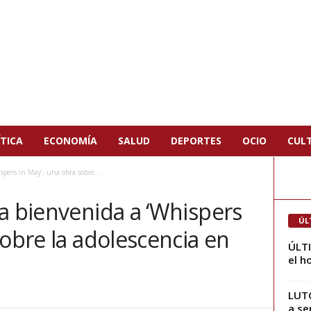
TICA
ECONOMÍA
SALUD
DEPORTES
OCIO
CUL
pers in May’, una obra sobre...
a bienvenida a ‘Whispers
ÚL
sobre la adolescencia en
ÚLT
el h
LUTO
a se