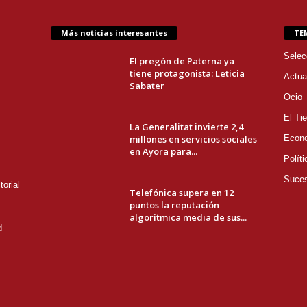
Más noticias interesantes
TE
Selec
El pregón de Paterna ya
tiene protagonista: Leticia
Actua
Sabater
Ocio
El Ti
La Generalitat invierte 2,4
millones en servicios sociales
Econ
en Ayora para...
Políti
Suce
orial
Telefónica supera en 12
puntos la reputación
algorítmica media de sus...
d