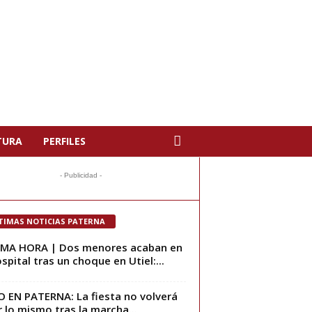
TURA
PERFILES
- Publicidad -
TIMAS NOTICIAS PATERNA
IMA HORA | Dos menores acaban en
ospital tras un choque en Utiel:...
 EN PATERNA: La fiesta no volverá
r lo mismo tras la marcha...