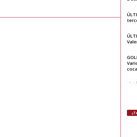
ÚLTI
terc
ÚLTI
Vale
GOL
Vari
coca
¿Te