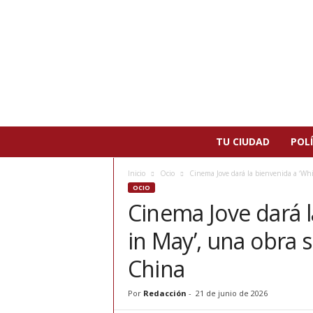
N
TU CIUDAD
POLÍ
o
t
Inicio
Ocio
Cinema Jove dará la bienvenida a ‘Whis
i
OCIO
c
Cinema Jove dará l
i
a
in May’, una obra 
s
d
China
e
P
Por
Redacción
-
21 de junio de 2026
a
t