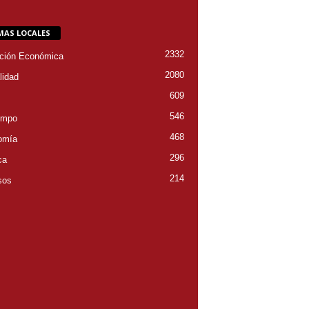
MAS LOCALES
2332
ción Económica
2080
lidad
609
546
empo
468
omía
296
ca
214
sos