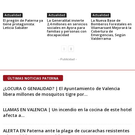
Actualidad
Actualidad
Actualidad
El pregón de Paterna ya
La Generalitat invierte
La Nueva Base de
tiene protagonista:
2,4 millones en servicios
Bomberos Forestales en
Leticia Sabater
sociales en Ayora para
Vilamarxant Mejorará la
familias y personas con
Cobertura de
discapacidad
Emergencias, Según
Valderrama
- Publicidad -
ÚLTIMAS NOTICIAS PATERNA
¿LOCURA O GENIALIDAD? | El Ayuntamiento de Valencia
libera millones de mosquitos tigre por...
LLAMAS EN VALENCIA | Un incendio en la cocina de este hotel
afecta a...
ALERTA EN Paterna ante la plaga de cucarachas resistentes