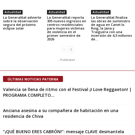
Actualidad
Actualidad
Actualidad
La Generalitat advierte
La Generalitat reporta
La Generalitat finaliza
sobre la observación
305 nuevos ingresos en
las obras de suministro
segura del próximo
centros residenciales
de agua en Canet lo
eclipse solar
para mujeres víctimas
Roig, la Jana y
de violencia en el
Traiguera con una
primer semestre de
inversión de 4,3 millones
2026
de...
- Publicidad -
ÚLTIMAS NOTICIAS PATERNA
Valencia se llena de ritmo con el Festival ¡I Love Reggaeton! |
PROGRAMA COMPLETO...
Anciana asesina a su compañera de habitación en una
residencia de Chiva
“¡QUÉ BUENO ERES CABRÓN!”: mensaje CLAVE desmantela