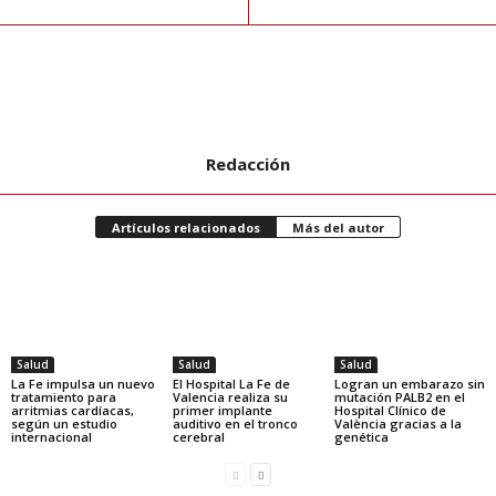
Redacción
Artículos relacionados
Más del autor
Salud
Salud
Salud
La Fe impulsa un nuevo
El Hospital La Fe de
Logran un embarazo sin
tratamiento para
Valencia realiza su
mutación PALB2 en el
arritmias cardíacas,
primer implante
Hospital Clínico de
según un estudio
auditivo en el tronco
València gracias a la
internacional
cerebral
genética