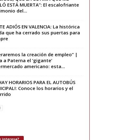
LÓ ESTÁ MUERTA”: El escalofriante
imonio del...
TE ADIÓS EN VALENCIA: La histórica
da que ha cerrado sus puertas para
mpre
eraremos la creación de empleo” |
a a Paterna el ‘gigante’
rmercado americano: esta...
 HAY HORARIOS PARA EL AUTOBÚS
CIPAL!: Conoce los horarios y el
rrido
 interesa?