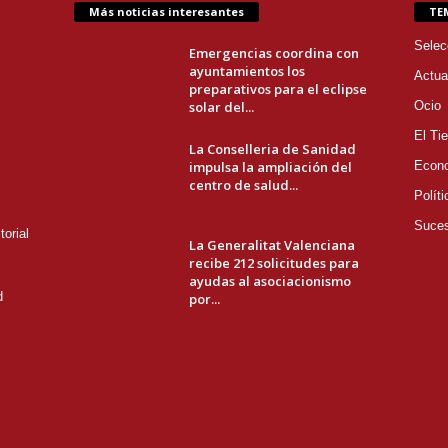
Más noticias interesantes
TE
Selec
Emergencias coordina con
ayuntamientos los
Actua
preparativos para el eclipse
solar del...
Ocio
El Ti
La Conselleria de Sanidad
impulsa la ampliación del
Econ
centro de salud...
Políti
Suce
orial
La Generalitat Valenciana
recibe 212 solicitudes para
ayudas al asociacionismo
d
por...