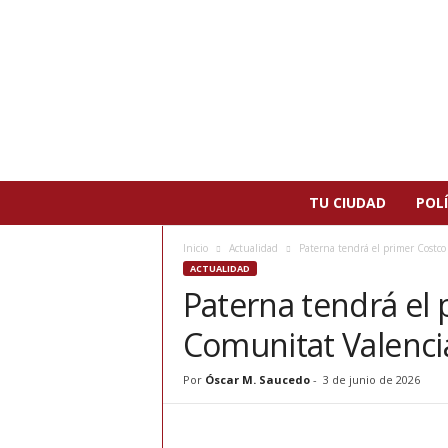
N
TU CIUDAD
POLÍ
o
t
Inicio
Actualidad
Paterna tendrá el primer Costco
i
ACTUALIDAD
c
Paterna tendrá el 
i
a
Comunitat Valenci
s
d
e
Por
Óscar M. Saucedo
-
3 de junio de 2026
P
a
t