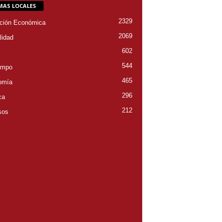
MAS LOCALES
2329
ción Económica
2069
lidad
602
544
empo
465
omía
296
ca
212
sos