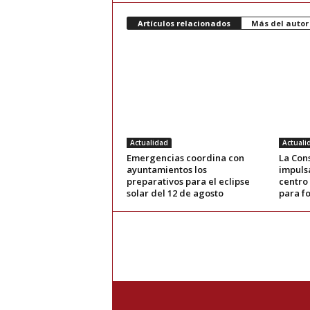
Artículos relacionados
Más del autor
Actualidad
Actuali
Emergencias coordina con
La Con
ayuntamientos los
impuls
preparativos para el eclipse
centro
solar del 12 de agosto
para fo