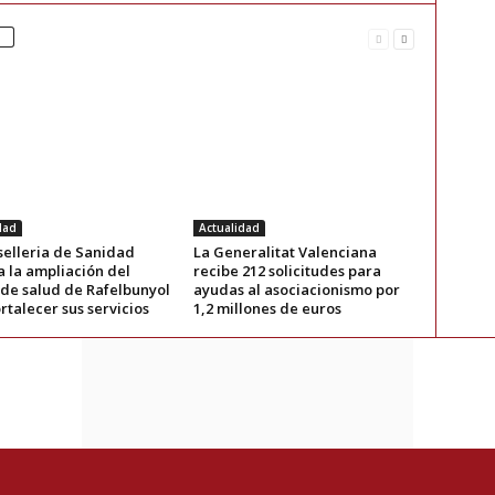
dad
Actualidad
selleria de Sanidad
La Generalitat Valenciana
a la ampliación del
recibe 212 solicitudes para
 de salud de Rafelbunyol
ayudas al asociacionismo por
rtalecer sus servicios
1,2 millones de euros