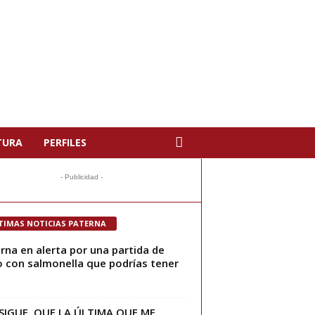
TURA
PERFILES
- Publicidad -
TIMAS NOTICIAS PATERNA
rna en alerta por una partida de
o con salmonella que podrías tener
SIGUE, QUE LA ÚLTIMA QUE ME