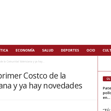
TICA
ECONOMÍA
SALUD
DEPORTES
OCIO
CUL
 de la Comunitat Valenciana y ya hay...
primer Costco de la
ÚL
ana y ya hay novedades
Pate
poll
en...
“TÚ 