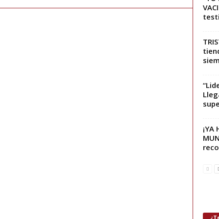
VACI
test
TRIS
tien
sie
“Lid
Lleg
supe
¡YA
MUNI
reco
¿Te