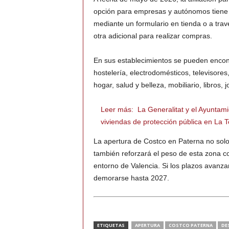
opción para empresas y autónomos tiene 
mediante un formulario en tienda o a travé
otra adicional para realizar compras.
En sus establecimientos se pueden encont
hostelería, electrodomésticos, televisores
hogar, salud y belleza, mobiliario, libros, j
Leer más:
La Generalitat y el Ayuntami
viviendas de protección pública en La T
La apertura de Costco en Paterna no solo 
también reforzará el peso de esta zona c
entorno de Valencia. Si los plazos avanza
demorarse hasta 2027.
ETIQUETAS
APERTURA
COSTCO PATERNA
DE