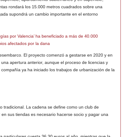
ntas rondará los 15.000 metros cuadrados sobre una
egada supondrá un cambio importante en el entorno
ías por Valencia’ ha beneficiado a más de 40.000
ios afectados por la dana
desembarco. El proyecto comenzó a gestarse en 2020 y en
una apertura anterior, aunque el proceso de licencias y
 compañía ya ha iniciado los trabajos de urbanización de la
 tradicional. La cadena se define como un club de
r en sus tiendas es necesario hacerse socio y pagar una
ra particulares cuesta 36,30 euros al año, mientras que la