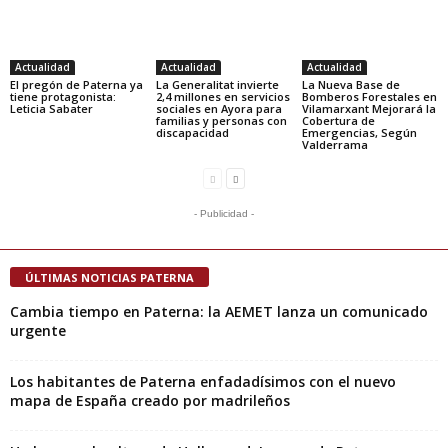
Actualidad
Actualidad
Actualidad
El pregón de Paterna ya
La Generalitat invierte
La Nueva Base de
tiene protagonista:
2,4 millones en servicios
Bomberos Forestales en
Leticia Sabater
sociales en Ayora para
Vilamarxant Mejorará la
familias y personas con
Cobertura de
discapacidad
Emergencias, Según
Valderrama
- Publicidad -
ÚLTIMAS NOTICIAS PATERNA
Cambia tiempo en Paterna: la AEMET lanza un comunicado
urgente
Los habitantes de Paterna enfadadísimos con el nuevo
mapa de España creado por madrileños