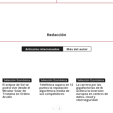
Redacción
Artículos relacionados
Más del autor
Selección Económica
Selección Económica
Selección Económica
El eclipse de Sol se
Telefónica supera en 12
La carrera por las
podrá vivir desde el
puntos la reputación
gigafactorías de IA
Mirador Solar de
algorítmica media de
acelera la inversión
Tristaina en Ordino
sus competidores
europea en centros de
Arcalís
datos, cloud y
ciberseguridad