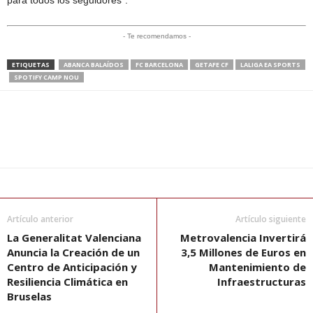
- Te recomendamos -
ETIQUETAS
ABANCA BALAÍDOS
FC BARCELONA
GETAFE CF
LALIGA EA SPORTS
SPOTIFY CAMP NOU
Artículo anterior
Artículo siguiente
La Generalitat Valenciana
Metrovalencia Invertirá
Anuncia la Creación de un
3,5 Millones de Euros en
Centro de Anticipación y
Mantenimiento de
Resiliencia Climática en
Infraestructuras
Bruselas