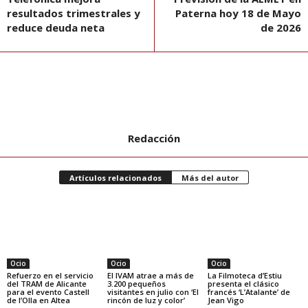
resultados trimestrales y
Paterna hoy 18 de Mayo
reduce deuda neta
de 2026
Redacción
Artículos relacionados
Más del autor
Ocio
Ocio
Ocio
Refuerzo en el servicio
El IVAM atrae a más de
La Filmoteca d’Estiu
del TRAM de Alicante
3.200 pequeños
presenta el clásico
para el evento Castell
visitantes en julio con ‘El
francés ‘L’Atalante’ de
de l’Olla en Altea
rincón de luz y color’
Jean Vigo