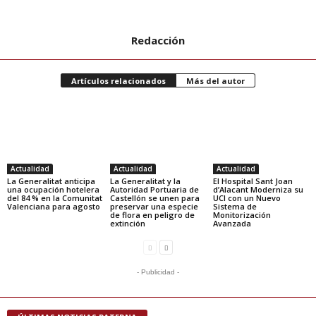
Redacción
Artículos relacionados
Más del autor
Actualidad
Actualidad
Actualidad
La Generalitat anticipa
La Generalitat y la
El Hospital Sant Joan
una ocupación hotelera
Autoridad Portuaria de
d’Alacant Moderniza su
del 84 % en la Comunitat
Castellón se unen para
UCI con un Nuevo
Valenciana para agosto
preservar una especie
Sistema de
de flora en peligro de
Monitorización
extinción
Avanzada
- Publicidad -