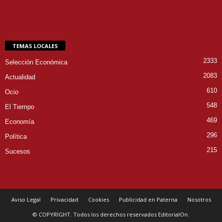
TEMAS LOCALES
2333
Selección Económica
2083
Actualidad
610
Ocio
548
El Tiempo
469
Economía
296
Política
215
Sucesos
Aviso Legal
Privacidad
Cookies
Publicidad en Paterna
Nosotros
© COPYRIGHT. Todos los derechos reservados EditorialOn.