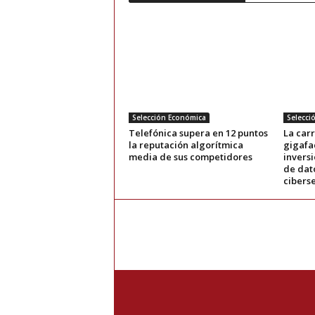
Selección Económica
Selecci
Telefónica supera en 12 puntos
La carr
la reputación algorítmica
gigafac
media de sus competidores
invers
de dato
cibers