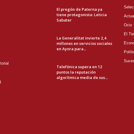
Selec
El pregón de Paterna ya
tiene protagonista: Leticia
Actua
Sabater
Ocio
El Ti
La Generalitat invierte 2,4
millones en servicios sociales
Econ
en Ayora para...
Políti
Suce
orial
Telefónica supera en 12
puntos la reputación
algorítmica media de sus...
d