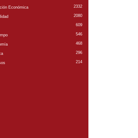
2332
ción Económica
2080
lidad
609
546
empo
468
omía
296
ca
214
sos