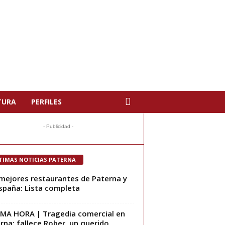
TURA
PERFILES
- Publicidad -
TIMAS NOTICIAS PATERNA
mejores restaurantes de Paterna y
spaña: Lista completa
MA HORA | Tragedia comercial en
rna: fallece Rober, un querido