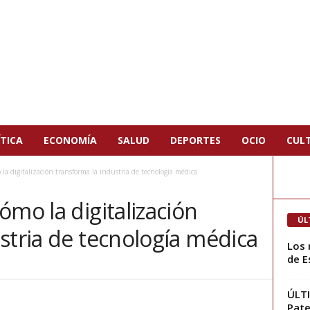
TICA
ECONOMÍA
SALUD
DEPORTES
OCIO
CUL
la digitalización transforma la industria de tecnología médica
ómo la digitalización
ÚL
stria de tecnología médica
Los 
de E
ÚLTI
Pate