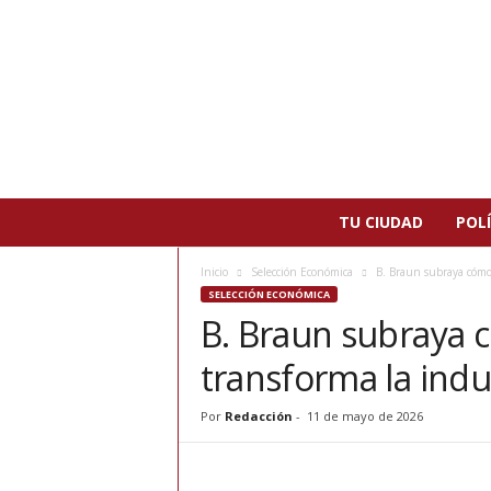
N
TU CIUDAD
POLÍ
o
t
Inicio
Selección Económica
B. Braun subraya cómo 
i
SELECCIÓN ECONÓMICA
c
B. Braun subraya c
i
a
transforma la indu
s
d
e
Por
Redacción
-
11 de mayo de 2026
P
a
t