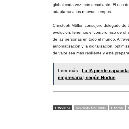
global cada vez más desafiante. El uso d
adaptarse a los nuevos tiempos.
Christoph Müller, consejero delegado de
evolución, tenemos el compromiso de ofre
de las personas en todo el mundo. A travé
automatización y la digitalización, optim
de valor sea más resiliente y esté preparad
Leer más:
La IA pierde capacid
empresarial, según Nodus
ETIQUETAS
ADVANCED FACTORIES
B. BRAUN