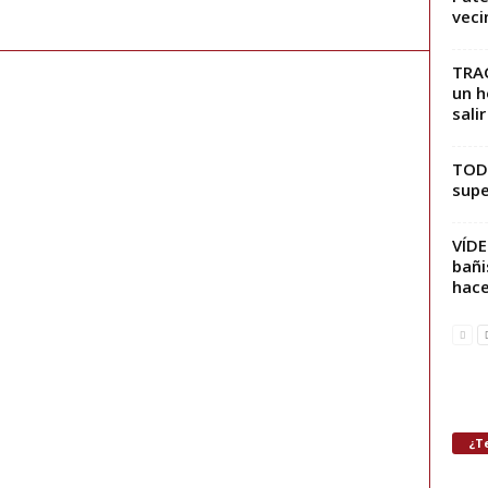
vecin
TRAG
un h
salir
TODO
supe
VÍD
bañi
hace
¿Te