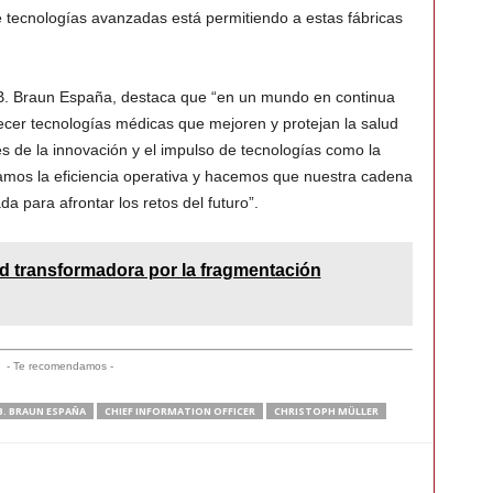
e tecnologías avanzadas está permitiendo a estas fábricas
 B. Braun España, destaca que “en un mundo en continua
cer tecnologías médicas que mejoren y protejan la salud
s de la innovación y el impulso de tecnologías como la
izamos la eficiencia operativa y hacemos que nuestra cadena
a para afrontar los retos del futuro”.
ad transformadora por la fragmentación
- Te recomendamos -
B. BRAUN ESPAÑA
CHIEF INFORMATION OFFICER
CHRISTOPH MÜLLER