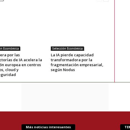
ón Económica
Selección Económica
era por las
La IA pierde capacidad
torías de IA acelera la
transformadora por la
ión europea en centros
fragmentación empresarial,
s, cloud y
según Nodus
eguridad
Más noticias interesantes
TE