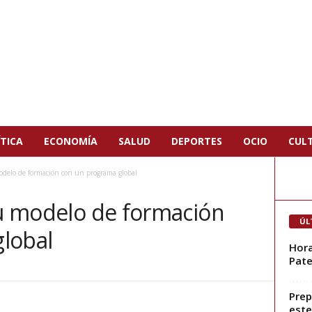
TICA
ECONOMÍA
SALUD
DEPORTES
OCIO
CUL
odelo de formación con un programa global
su modelo de formación
ÚL
lobal
Hora
Pate
Prep
este