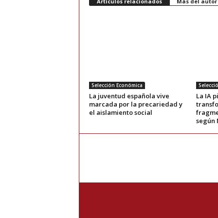
Artículos relacionados
Más del autor
Selección Económica
Selecci
La juventud española vive
La IA 
marcada por la precariedad y
transf
el aislamiento social
fragme
según 