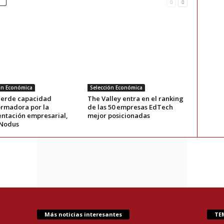
ón Económica
Selección Económica
pierde capacidad
The Valley entra en el ranking
ormadora por la
de las 50 empresas EdTech
ntación empresarial,
mejor posicionadas
Nodus
Más noticias interesantes
TE