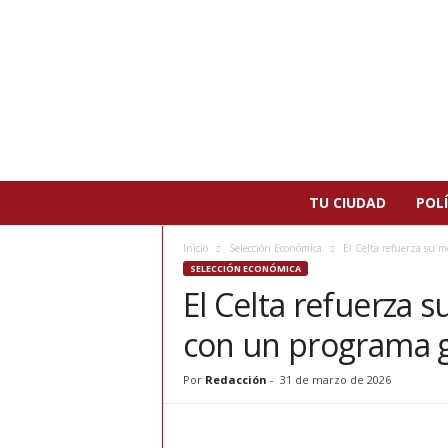
N
TU CIUDAD
POLÍ
o
t
Inicio
Selección Económica
El Celta refuerza su m
i
SELECCIÓN ECONÓMICA
c
El Celta refuerza 
i
a
con un programa g
s
d
e
Por
Redacción
-
31 de marzo de 2026
P
a
t