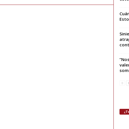
Cuán
Esto
Sini
atra
contr
“Nos
vale
som
¿Te