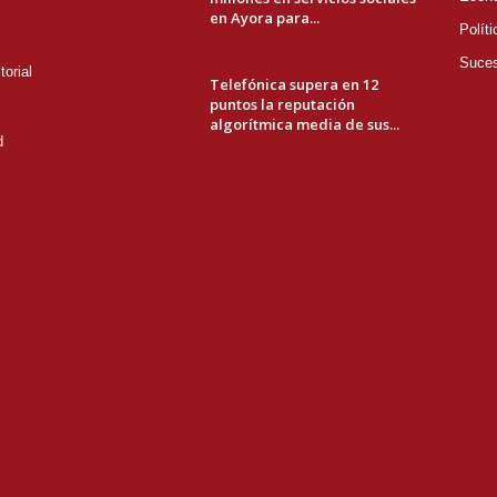
en Ayora para...
Políti
Suce
orial
Telefónica supera en 12
puntos la reputación
algorítmica media de sus...
d