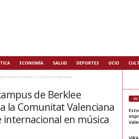
TICA
ECONOMÍA
SALUD
DEPORTES
OCIO
CUL
klee Valencia consolida a la Comunitat Valenciana...
 campus de Berklee
ÚL
 a la Comunitat Valenciana
Esto
 internacional en música
impr
Vale
VIRA