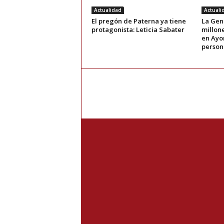
Actualidad
Actuali
El pregón de Paterna ya tiene
La Gene
protagonista: Leticia Sabater
millone
en Ayor
person