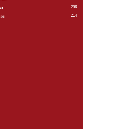
296
ca
214
sos