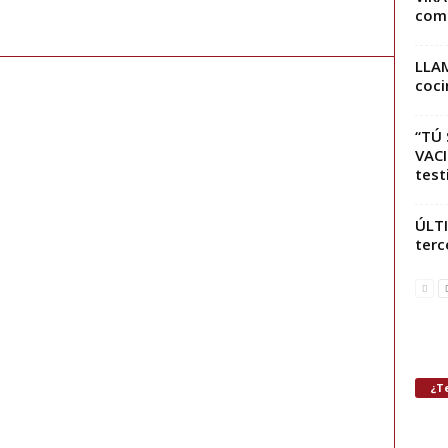
comb
LLAM
coci
“TÚ 
VACI
test
ÚLTI
terc
¿Te