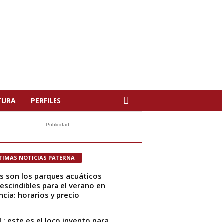
TURA
PERFILES
- Publicidad -
TIMAS NOTICIAS PATERNA
s son los parques acuáticos
escindibles para el verano en
ncia: horarios y precio
L: este es el loco invento para