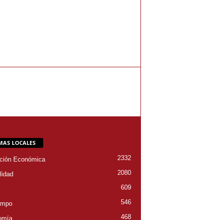
MAS LOCALES
2332
ción Económica
2080
lidad
609
546
empo
468
omía