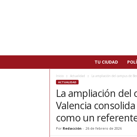
N
TU CIUDAD
POLÍ
o
t
Inicio
Actualidad
La ampliación del campus de Ber
i
ACTUALIDAD
c
La ampliación del
i
a
Valencia consolida
s
d
como un referente
e
P
Por
Redacción
-
26 de febrero de 2026
a
t