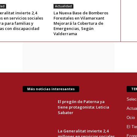
dad
Actualidad
ralitat invierte 2,4
La Nueva Base de Bomberos
s en servicios sociales
Forestales en Vilamarxant
a para familias y
Mejorará la Cobertura de
as con discapacidad
Emergencias, Según
Valderrama
Más noticias interesantes
TE
Selec
El pregón de Paterna ya
tiene protagonista: Leticia
Actua
Sabater
Ocio
El Ti
La Generalitat invierte 2,4
millones en servicios sociales
Econ