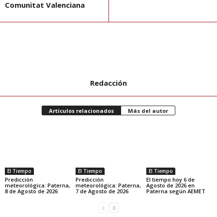
Comunitat Valenciana
Redacción
Artículos relacionados
Más del autor
El Tiempo
El Tiempo
El Tiempo
Predicción
Predicción
El tiempo hoy 6 de
meteorológica: Paterna,
meteorológica: Paterna,
Agosto de 2026 en
8 de Agosto de 2026
7 de Agosto de 2026
Paterna según AEMET