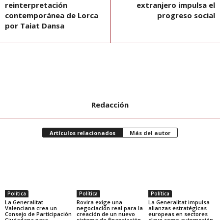
reinterpretación
extranjero impulsa el
contemporánea de Lorca
progreso social
por Taiat Dansa
Redacción
Artículos relacionados
Más del autor
Política
Política
Política
La Generalitat
Rovira exige una
La Generalitat impulsa
Valenciana crea un
negociación real para la
alianzas estratégicas
Consejo de Participación
creación de un nuevo
europeas en sectores
Ciudadana para
sistema de financiación
clave como automoción