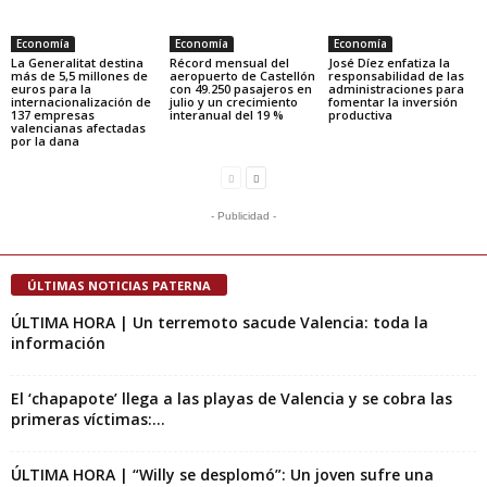
Economía
Economía
Economía
La Generalitat destina
Récord mensual del
José Díez enfatiza la
más de 5,5 millones de
aeropuerto de Castellón
responsabilidad de las
euros para la
con 49.250 pasajeros en
administraciones para
internacionalización de
julio y un crecimiento
fomentar la inversión
137 empresas
interanual del 19 %
productiva
valencianas afectadas
por la dana
- Publicidad -
ÚLTIMAS NOTICIAS PATERNA
ÚLTIMA HORA | Un terremoto sacude Valencia: toda la
información
El ‘chapapote’ llega a las playas de Valencia y se cobra las
primeras víctimas:...
ÚLTIMA HORA | “Willy se desplomó”: Un joven sufre una