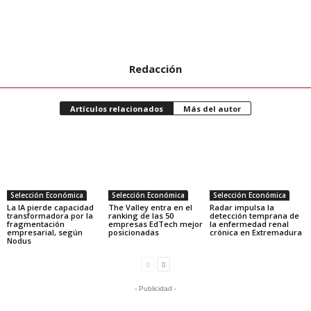
Redacción
Artículos relacionados
Más del autor
Selección Económica
Selección Económica
Selección Económica
La IA pierde capacidad
The Valley entra en el
Radar impulsa la
transformadora por la
ranking de las 50
detección temprana de
fragmentación
empresas EdTech mejor
la enfermedad renal
empresarial, según
posicionadas
crónica en Extremadura
Nodus
- Publicidad -