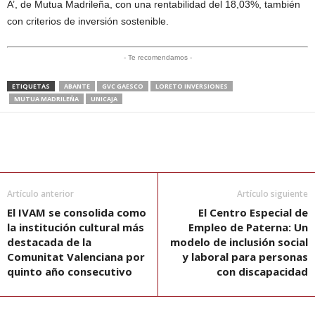
A’, de Mutua Madrileña, con una rentabilidad del 18,03%, también
con criterios de inversión sostenible.
- Te recomendamos -
ETIQUETAS
ABANTE
GVC GAESCO
LORETO INVERSIONES
MUTUA MADRILEÑA
UNICAJA
Artículo anterior
Artículo siguiente
El IVAM se consolida como
El Centro Especial de
la institución cultural más
Empleo de Paterna: Un
destacada de la
modelo de inclusión social
Comunitat Valenciana por
y laboral para personas
quinto año consecutivo
con discapacidad