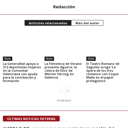
Redacción
Artículos relacionados
Más del autor
Ocio
Ocio
Ocio
La Generalitat apoya a
La Filmoteca de Verano
El Teatro Romano de
212 deportistas mujeres
presenta ‘Aguirre, la
Sagunto acoge ‘La
en la Comunitat
cólera de Dios’ de
ópera de los tres
Valenciana con ayuda
Werner Herzog en
centavos’ con Coque
para la conciliación y
València
Malla en el papel
formación
protagónico
- Publicidad -
ÚLTIMAS NOTICIAS PATERNA