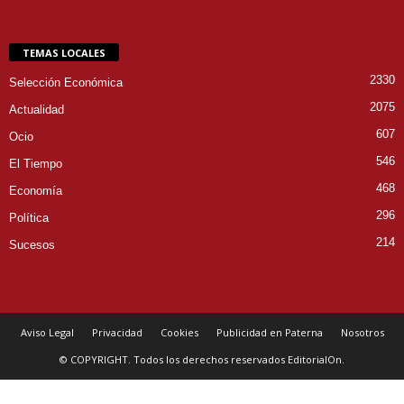
TEMAS LOCALES
2330
Selección Económica
2075
Actualidad
607
Ocio
546
El Tiempo
468
Economía
296
Política
214
Sucesos
Aviso Legal
Privacidad
Cookies
Publicidad en Paterna
Nosotros
© COPYRIGHT. Todos los derechos reservados EditorialOn.