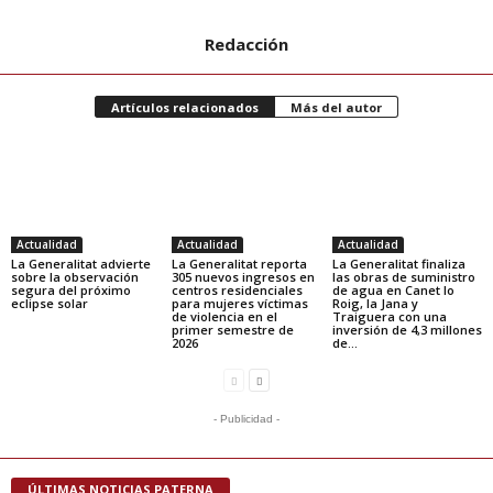
Redacción
Artículos relacionados
Más del autor
Actualidad
Actualidad
Actualidad
La Generalitat advierte
La Generalitat reporta
La Generalitat finaliza
sobre la observación
305 nuevos ingresos en
las obras de suministro
segura del próximo
centros residenciales
de agua en Canet lo
eclipse solar
para mujeres víctimas
Roig, la Jana y
de violencia en el
Traiguera con una
primer semestre de
inversión de 4,3 millones
2026
de...
- Publicidad -
ÚLTIMAS NOTICIAS PATERNA