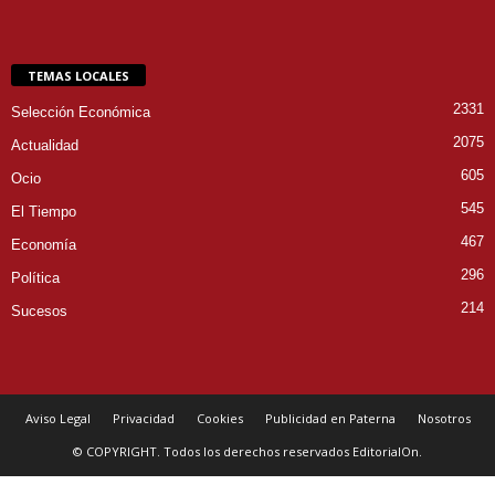
TEMAS LOCALES
2331
Selección Económica
2075
Actualidad
605
Ocio
545
El Tiempo
467
Economía
296
Política
214
Sucesos
Aviso Legal
Privacidad
Cookies
Publicidad en Paterna
Nosotros
© COPYRIGHT. Todos los derechos reservados EditorialOn.