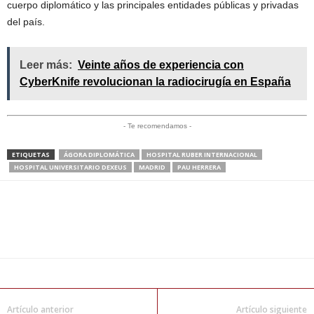
cuerpo diplomático y las principales entidades públicas y privadas
del país.
Leer más:
Veinte años de experiencia con
CyberKnife revolucionan la radiocirugía en España
- Te recomendamos -
ETIQUETAS
ÁGORA DIPLOMÁTICA
HOSPITAL RUBER INTERNACIONAL
HOSPITAL UNIVERSITARIO DEXEUS
MADRID
PAU HERRERA
Artículo anterior
Artículo siguiente