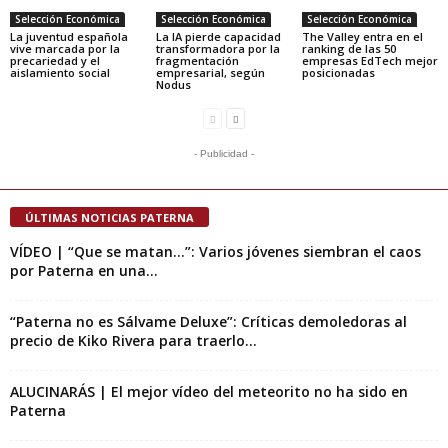
Selección Económica
Selección Económica
Selección Económica
La juventud española
La IA pierde capacidad
The Valley entra en el
vive marcada por la
transformadora por la
ranking de las 50
precariedad y el
fragmentación
empresas EdTech mejor
aislamiento social
empresarial, según
posicionadas
Nodus
- Publicidad -
ÚLTIMAS NOTICIAS PATERNA
VÍDEO | “Que se matan…”: Varios jóvenes siembran el caos
por Paterna en una...
“Paterna no es Sálvame Deluxe”: Críticas demoledoras al
precio de Kiko Rivera para traerlo...
ALUCINARÁS | El mejor vídeo del meteorito no ha sido en
Paterna