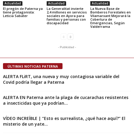
Actualidad
Actualidad
Actualidad
El pregón de Paterna ya
La Generalitat invierte
La Nueva Base de
tiene protagonista:
2,4 millones en servicios
Bomberos Forestales en
Leticia Sabater
sociales en Ayora para
Vilamarxant Mejorará la
familias y personas con
Cobertura de
discapacidad
Emergencias, Según
Valderrama
- Publicidad -
ÚLTIMAS NOTICIAS PATERNA
ALERTA FLiRT, una nueva y muy contagiosa variable del
Covid podría llegar a Paterna
ALERTA EN Paterna ante la plaga de cucarachas resistentes
a insecticidas que ya podrían...
VÍDEO INCREÍBLE | “Esto es surrealista, ¿qué hace aquí?” El
misterio de un yate...