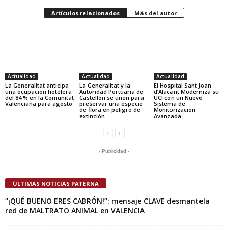
Artículos relacionados
Más del autor
Actualidad
Actualidad
Actualidad
La Generalitat anticipa
La Generalitat y la
El Hospital Sant Joan
una ocupación hotelera
Autoridad Portuaria de
d’Alacant Moderniza su
del 84 % en la Comunitat
Castellón se unen para
UCI con un Nuevo
Valenciana para agosto
preservar una especie
Sistema de
de flora en peligro de
Monitorización
extinción
Avanzada
- Publicidad -
ÚLTIMAS NOTICIAS PATERNA
“¡QUÉ BUENO ERES CABRÓN!”: mensaje CLAVE desmantela
red de MALTRATO ANIMAL en VALENCIA