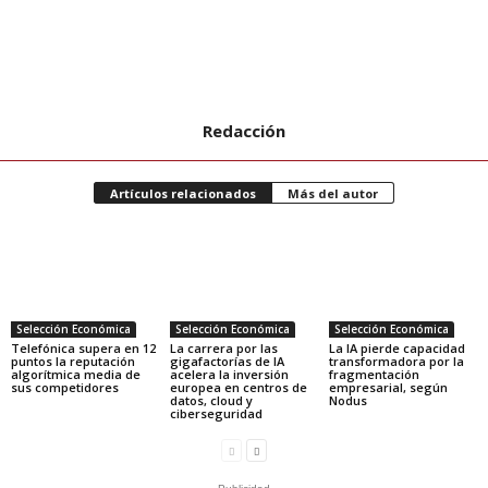
Redacción
Artículos relacionados
Más del autor
Selección Económica
Selección Económica
Selección Económica
Telefónica supera en 12
La carrera por las
La IA pierde capacidad
puntos la reputación
gigafactorías de IA
transformadora por la
algorítmica media de
acelera la inversión
fragmentación
sus competidores
europea en centros de
empresarial, según
datos, cloud y
Nodus
ciberseguridad