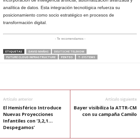
incorporación de inteligencia artificial, automatización avanzada y
analítica de datos. Esta integración tecnológica refuerza su
posicionamiento como socio estratégico en procesos de
transformación digital.
- Te recomendamos -
ETIQUETAS
DAVID MAÑAS
DEUTSCHE TELEKOM
FUTURE CLOUD INFRASTRUCTURE
PENTEO
T-SYSTEMS
Artículo anterior
Artículo siguiente
El Hemisférico Introduce
Bayer visibiliza la ATTR-CM
Nuevas Proyecciones
con su campaña Camilo
Infantiles con ‘3,2,1…
Despegamos’