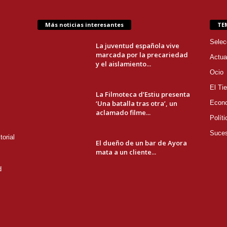
Más noticias interesantes
TE
Selec
La juventud española vive
marcada por la precariedad
Actua
y el aislamiento...
Ocio
El Ti
La Filmoteca d’Estiu presenta
‘Una batalla tras otra’, un
Econ
aclamado filme...
Políti
Suce
orial
El dueño de un bar de Ayora
mata a un cliente...
d