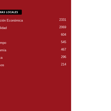
MAS LOCALES
2331
ción Económica
2069
lidad
604
545
empo
467
omía
296
ca
214
sos