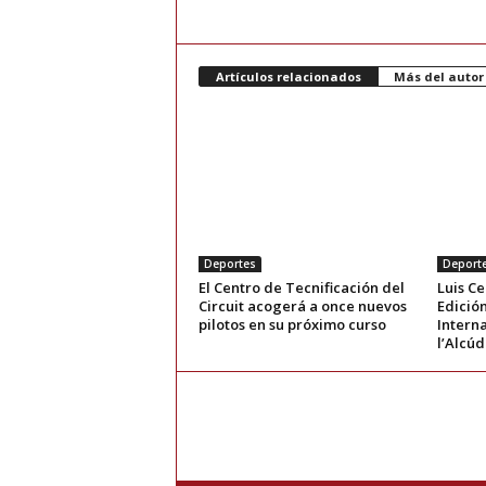
Artículos relacionados
Más del autor
Deportes
Deport
El Centro de Tecnificación del
Luis Ce
Circuit acogerá a once nuevos
Edició
pilotos en su próximo curso
Interna
l’Alcúd