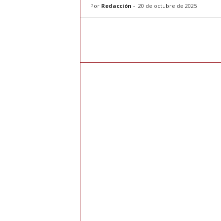
Por
Redacción
-
20 de octubre de 2025
e
r
n
a
h
o
y