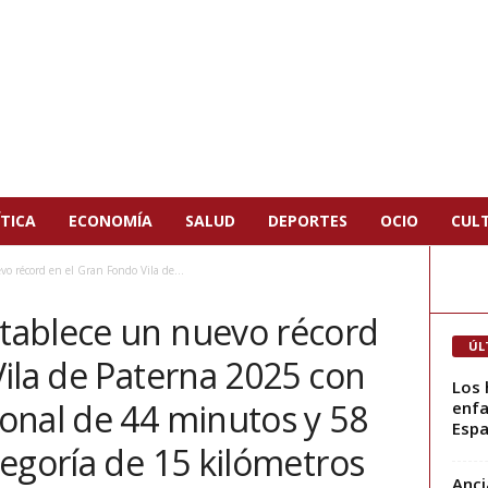
TICA
ECONOMÍA
SALUD
DEPORTES
OCIO
CUL
 récord en el Gran Fondo Vila de...
tablece un nuevo récord
ÚL
ila de Paterna 2025 con
Los 
onal de 44 minutos y 58
enfa
Espa
egoría de 15 kilómetros
Anci