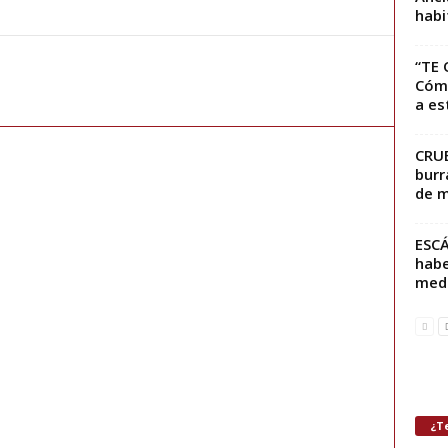
habi
“TE 
Cómo
a est
CRUE
burr
de m
ESCÁ
habe
medi
¿Te