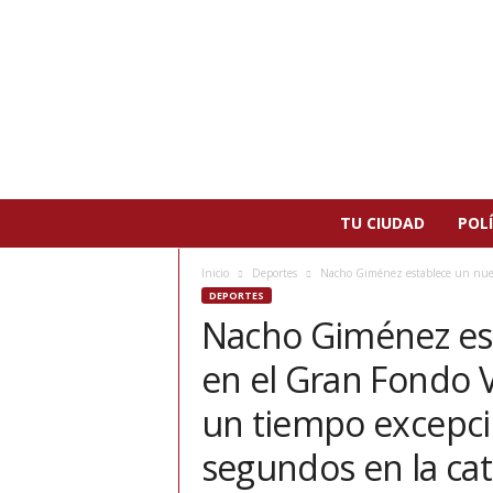
N
TU CIUDAD
POLÍ
o
t
Inicio
Deportes
Nacho Giménez establece un nuevo
i
DEPORTES
c
Nacho Giménez es
i
a
en el Gran Fondo V
s
d
un tiempo excepci
e
P
segundos en la cat
a
t