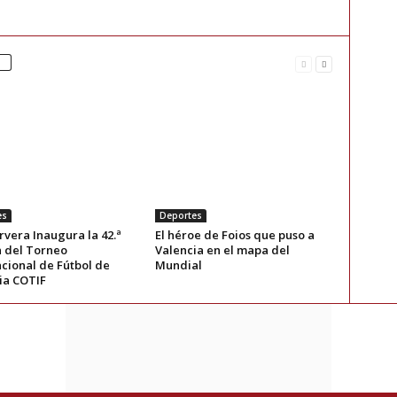
es
Deportes
rvera Inaugura la 42.ª
El héroe de Foios que puso a
n del Torneo
Valencia en el mapa del
cional de Fútbol de
Mundial
ia COTIF