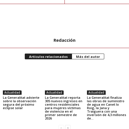
Redacción
Artículos relacionados
Más del autor
Actualidad
Actualidad
Actualidad
La Generalitat advierte
La Generalitat reporta
La Generalitat finaliza
sobre la observación
305 nuevos ingresos en
las obras de suministro
segura del próximo
centros residenciales
de agua en Canet lo
eclipse solar
para mujeres víctimas
Roig, la Jana y
de violencia en el
Traiguera con una
primer semestre de
inversión de 4,3 millones
2026
de...