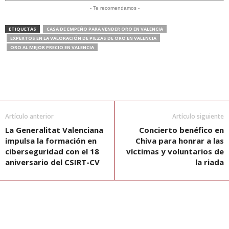
- Te recomendamos -
ETIQUETAS
CASA DE EMPEÑO PARA VENDER ORO EN VALENCIA
EXPERTOS EN LA VALORACIÓN DE PIEZAS DE ORO EN VALENCIA
ORO AL MEJOR PRECIO EN VALENCIA
Artículo anterior
Artículo siguiente
La Generalitat Valenciana
Concierto benéfico en
impulsa la formación en
Chiva para honrar a las
ciberseguridad con el 18
víctimas y voluntarios de
aniversario del CSIRT-CV
la riada