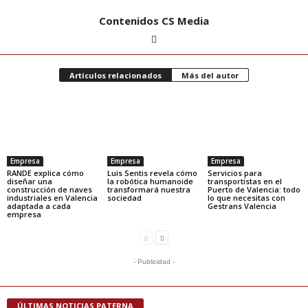
Contenidos CS Media
Artículos relacionados
Más del autor
Empresa
Empresa
Empresa
RANDE explica cómo
Luis Sentis revela cómo
Servicios para
diseñar una
la robótica humanoide
transportistas en el
construcción de naves
transformará nuestra
Puerto de Valencia: todo
industriales en Valencia
sociedad
lo que necesitas con
adaptada a cada
Gestrans Valencia
empresa
- Publicidad -
ÚLTIMAS NOTICIAS PATERNA