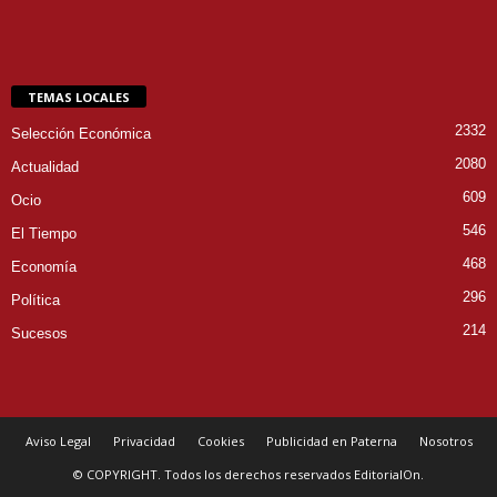
TEMAS LOCALES
2332
Selección Económica
2080
Actualidad
609
Ocio
546
El Tiempo
468
Economía
296
Política
214
Sucesos
Aviso Legal
Privacidad
Cookies
Publicidad en Paterna
Nosotros
© COPYRIGHT. Todos los derechos reservados EditorialOn.